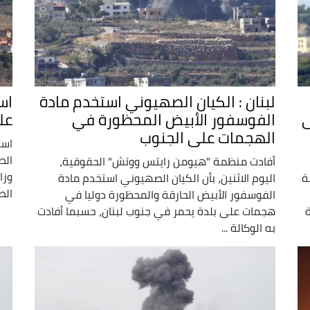
لبنان : الكيان الصهيوني استخدم مادة
اس
ى
الفوسفور الأبيض المحظورة في
عل
الهجمات على الجنوب
است
الص
أفادت منظمة "هيومن رايتس ووتش" الحقوقية،
وزا
لة
اليوم الاثنين، بأن الكيان الصهيوني استخدم مادة
الص
الفوسفور الأبيض الحارقة والمحظورة دوليا في
ابة
هجمات على بلدة يحمر في جنوب لبنان، حسبما أفادت
به الوكالة ...