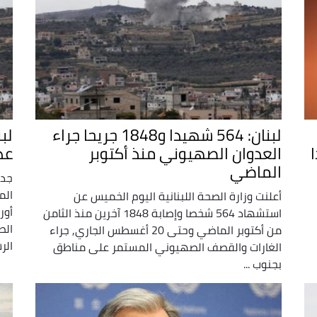
لبنان: 564 شهيدا و1848 جريحا جراء
لب
هيدا
العدوان الصهيوني منذ أكتوبر
عد
الماضي
جدد
الم
أعلنت وزارة الصحة اللبنانية اليوم الخميس عن
أور
استشهاد 564 شخصا وإصابة 1848 آخرين منذ الثامن
الص
من أكتوبر الماضي وحتى 20 أغسطس الجاري, جراء
الر
الغارات والقصف الصهيوني المستمر على مناطق
بجنوب ...