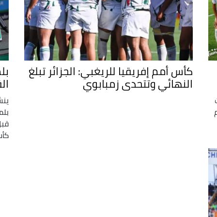
كأس أمم إفريقيا للريغبي: الجزائر تبلغ
بل
النهائي وتتحدى زمبابوي
ال
ينش
م
قبل
كأس أمم 