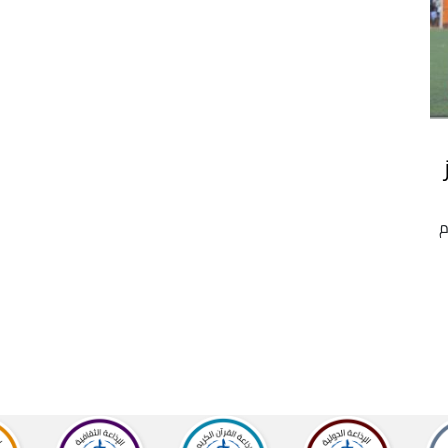
 فوز
م