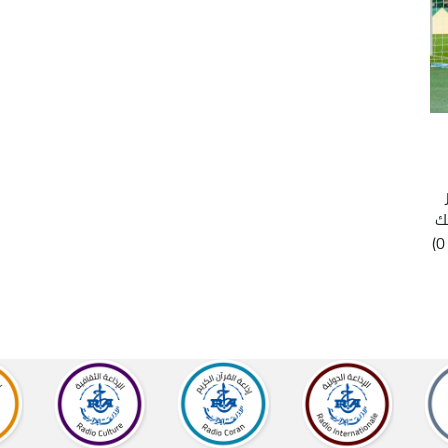
ك
بعد سحقه ضيفه الغاني "بيبياني فولد ستارز" (5 – 0)