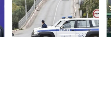
مخطط مؤقت لحركة المرور بالعاصمة
ال
بدايةً من هذا الخميس
خا
المدرس
أعلن أمن العاصمة، عن وضع مخطط مروري مؤقت
اعتباراً من هذا الخميس، لتحويل حركة المرور بمناسبة
أعل
إجراء الجائزة الوطنية الكبرى الأولى لسباق الدراجات
دة (2024) يشمل
مخط
يولاية الجزائر. في بيان لها، أعلمت شرطة ...
ن
اد
تلم