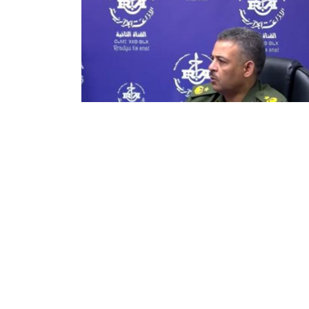
مقدم عيلان عيسى للإذاعة : مخطط
ص للدرك الوطني تزامنا والدخول
ي و 27 فرقة لحماية الأحداث
نت قيادة الدرك الوطني أنها شرعت في تكييف
طها الخاص بموسم الاصطياف بما يتماشى مع
العودة المنتظرة للمدارس لما يقرب من 12 مليون
يذ بدء من منتصف الأسبوع المقبل، مشيرا ...