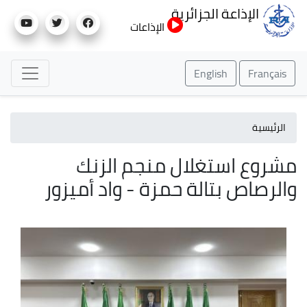
تجاوز
الإذاعة الجزائرية
إلى
الإذاعات
المحتوى
الرئيسي
English
Français
الرئيسية
مشروع استغلال منجم الزنك
والرصاص بتالة حمزة - واد أميزور