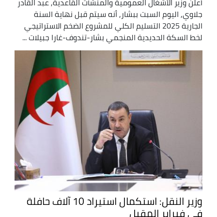
أعلن وزير الأشغال العمومية والمنشآت القاعدية, عبد القادر
جلاوي, اليوم السبت ببشار, أنه سيتم قبل نهاية السنة
الجارية 2025 التسليم الكلي للمشروع الضخم الاستراتيجي
لخط السكة الحديدية المنجمي بشار-تندوف-غارا جبيلات ...
وزير النقل: استكمال استيراد 10 آلاف حافلة
في فبراير المقبل