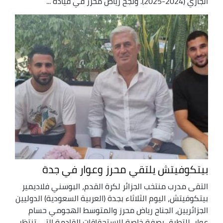
الجاري (2024-2025). ونجح رياض محرز في قيادة ...
بيتكوفيتش يلتقي محرز وعوار في جدة
التقى مدرب منتخب الجزائر لكرة القدم، البوسني فلاديمير
بيتكوفيتش، اليوم الثلاثاء بجدة (العربية السعودية) الدوليين
الجزائريين، الجناح رياض محرز والمتوسط الهجومي حسام
عوار، للتطرق بصفة خاصة للاستحقاقات القادمة التي تنتظر