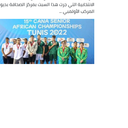
الانتخابية التي جرت هذا السبت بمركز الصحافة بديوا
المركب الأولمبي ...
بطولة إفريقيا للسباحة : 7 ميداليات
جديدة للجزائر منها ذهبيتان
أضاف المنتخب الجزائري للسباحة إلى رصيده 7
ميداليات جديدة (2 ذهبية, 2 فضية و 3 برونزية) في