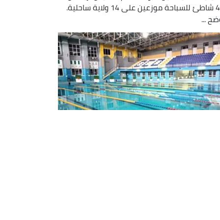
430 شاطئ للسباحة موزعين على 14 ولاية ساحلية.
ضح ...
ولة الجزائر المفتوحة
الصيفية-2022: أكثر من 350 سباحا
تظرا في موعد العاصمة
يشارك 355 سباح من بينهم 117 من العنصر النسوي