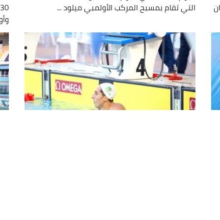
ن
التي تقام بمسبح المركب الأولمبي ميلود ...
وأو
سباحة/بطولة إفريقيا للأكابر (اليوم
بط
الثالث): ست ميداليات جديدة للجزائر
واحدة منها ذهبية
من
حقق المنتخب الجزائري للسباحة ست ميداليات جديدة