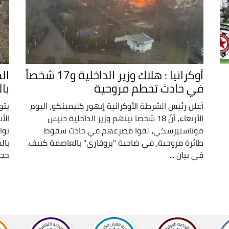
أوكرانيا : هلاك وزير الداخلية و17 شخصاً
ال
في حادث تحطم مروحية
با
أعلن رئيس الشرطة الأوكرانية إيهور كليمينكو، اليوم
يتو
الأربعاء، أنّ 18 شخصا بينهم وزير الداخلية دنيس
الأ
موناستيرسكي، لقوا مصرعهم في حادث سقوط
بوا
طائرة مروحية، في ضاحية "بروفاري" بالعاصمة كييف.
بال
في بيان ...
حجر 