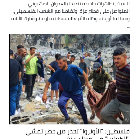
السبت, تظاهرات حاشدة تنديدا بالعدوان الصهيوني
المتواصل على قطاع غزة, وتضامنا مع الشعب الفلسطيني,
وفقا لما أوردته وكالة الأنباءالفلسطينية (وفا). وشارك الآلاف
...
فلسطين: "الأونروا" تحذر من خطر تفشي
"الكوليرا" في قطاع غزة