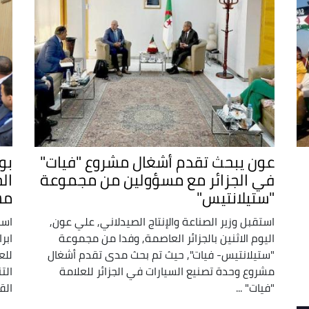
عون يبحث تقدم أشغال مشروع "فيات"
بو
في الجزائر مع مسؤولين من مجموعة
ال
"ستيلانتيس"
مش
استقبل وزير الصناعة والإنتاج الصيدلاني, علي عون,
است
اليوم الاثنين بالجزائر العاصمة, وفدا من مجموعة
ابر
"ستيلانتيس- فيات", حيث تم بحث مدى تقدم أشغال
للع
مشروع وحدة تصنيع السيارات في الجزائر للعلامة
الت
"فيات" ...
الق