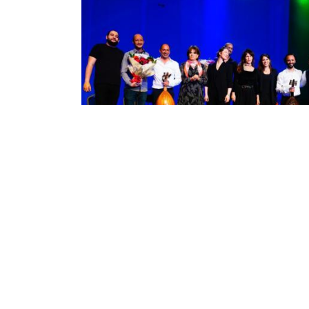
برا الجزائر تحتضن حفلا موسيقيا
يزا بعنوان “عشرون ربيعا”
ضنت أوبرا الجزائر بوعلام بسايح، الجمعة، حفلا
يقيا مميزا “عشرون ربيعا”، في أجواء راقية
ت ثراء المشهد الثقافي الوطني وانفتاحه على
لف التعبيرات الفنية العالمية ، بحضور وزيرة
قافة والفنون ...