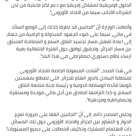
الحلول الإفريقية لمشاكل إفريقيا مع دعم اكثر فاعلية من لدن
الشركاء الأجانب سيما من الاتحاد الأوروبي".
وأضافت الوزارة أنّ "الجانبين قد تطرقا كذلك إلى الوضع السائد
في مالي، سيما على ضوء الجهود المبذولة و الرامية من جهة،
إلى اعادة تفعيل مسار تجسيد اتفاق السلم و المصالحة المنبثق
عن مسار الجزائر، وتحقيق توافق حول الفترة الانتقالية بغية
ارساء نظام دستوري ديمقراطي في هذا البلد".
في هذا الصدد، "أشادت المبعوثة الخاصة للاتحاد الأوروبي
لمنطقة الساحل بالدور الهام للجزائر، التي تضطلع بمهمتين
كونها قائدة الوساطة الدولية و رئيسة لجنة متابعة اتفاق
السلام، و كذا التزامها الصادق من أجل مالي موحدة ومستقرة
وديمقراطية ومزدهرة".
وخلص المصدر ذاته، إلى أنّ "الجانبين اتفقا على ضرورة تعزيز
الحوار و التشاور بين الجزائر والاتحاد الأوروبي حول تلك المسائل
ذات الاهتمام المشترك وتكثيف الاتصالات على جميع المستويات".
المصدر
وأج