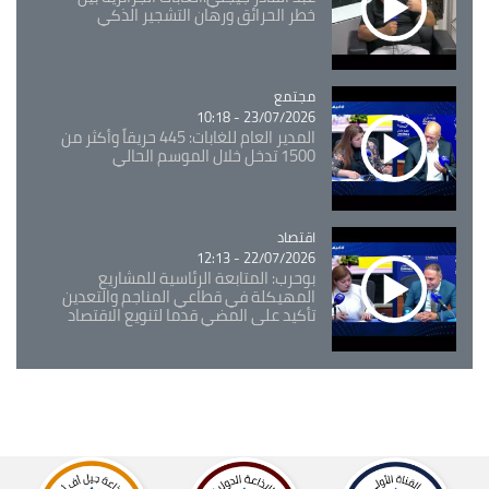
خطر الحرائق ورهان التشجير الذكي
مجتمع
Catégorie
23/07/2026 - 10:18
المدير العام للغابات: 445 حريقاً وأكثر من
1500 تدخل خلال الموسم الحالي
اقتصاد
Catégorie
22/07/2026 - 12:13
بوحرب: المتابعة الرئاسية للمشاريع
المهيكلة في قطاعي المناجم والتعدين
تأكيد على المضي قدما لتنويع الاقتصاد