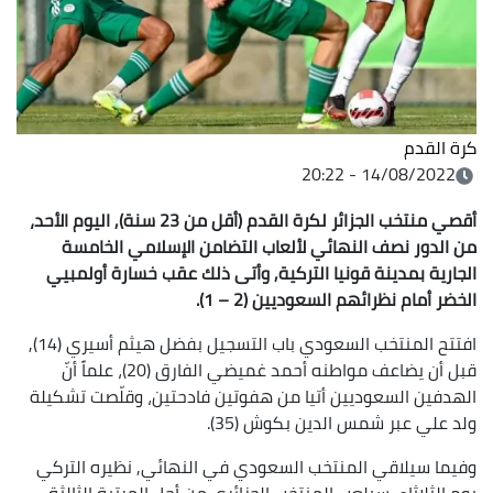
كرة القدم
14/08/2022 - 20:22
أقصي منتخب الجزائر لكرة القدم (أقل من 23 سنة), اليوم الأحد،
من الدور نصف النهائي لألعاب التضامن الإسلامي الخامسة
الجارية بمدينة قونيا التركية, وأتى ذلك عقب خسارة أولمبيي
الخضر أمام نظرائهم السعوديين (2 – 1).
افتتح المنتخب السعودي باب التسجيل بفضل هيثم أسيري (14),
قبل أن يضاعف مواطنه أحمد غميضي الفارق (20)، علماً أنّ
الهدفين السعوديين أتيا من هفوتين فادحتين، وقلّصت تشكيلة
ولد علي عبر شمس الدين بكوش (35).
وفيما سيلاقي المنتخب السعودي في النهائي, نظيره التركي
يوم الثلاثاء, سيلعب المنتخب الجزائري من أجل المرتبة الثالثة