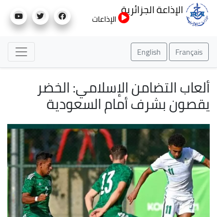
تجاوز
الإذاعة الجزائرية
إلى
الإذاعات
المحتوى
الرئيسي
English
Français
ألعاب التضامن الإسلامي: الخضر
يقصون بشرف أمام السعودية