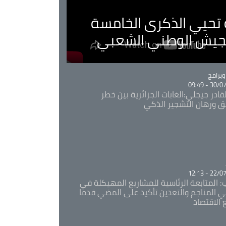
ية تحيي الذكرى الخامسة
لجيش الوطني الشعبي
Ca
برامج
30/07/20
قادر جيجلي:الغابات الجزائرية بين خطر
ئق ورهان التشجير الذكي
Ca
22/07/20
: المتابعة الرئاسية للمشاريع المهيكلة في
 المناجم والتعدين تأكيد على المضي قدما
 الاقتصاد