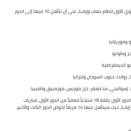
: يخوض الـ20 فريقاً أقل ترتيباً الدور التصفوي الأول (نظام ذهاب وإياب), على أن تتأهل 10 منها إلى الدور
غو الديمقراطية
: تخوض المنتخبات العشرة المتأهلة عن الدور الأول رفقة 18 منتخباً معفياً من الدور الأول, مباريات
1 فريقاً لخوض الدور الثالث والأخير.
ون