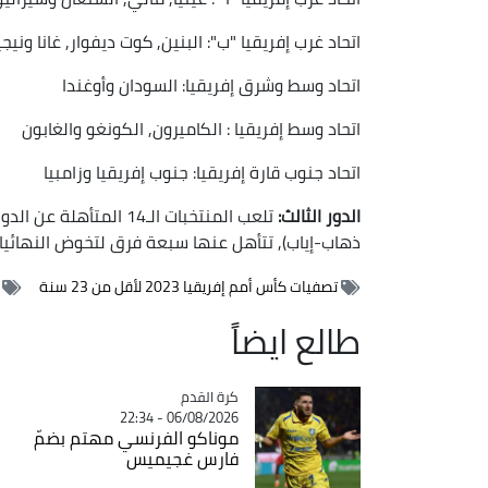
اتحاد غرب إفريقيا "ب": البنين, كوت ديفوار, غانا ونيجي
اتحاد وسط وشرق إفريقيا: السودان وأوغندا
اتحاد وسط إفريقيا : الكاميرون, الكونغو والغابون
اتحاد جنوب قارة إفريقيا: جنوب إفريقيا وزامبيا
الدور الثالث:
تلعب المنتخبات الـ14 ا
ذهاب-إياب), تتأهل عنها سبعة فرق لتخوض النهائيات 
تصفيات كأس أمم إفريقيا 2023 لأقل من 23 سنة
طالع ايضاً
Catégorie
كرة القدم
06/08/2026 - 22:34
موناكو الفرنسي مهتم بضمّ
فارس غجيميس