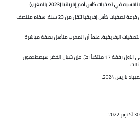
في تصفيات كأس أمم إفريقيا (2023 بالمغرب).
جاء في بيان للاتحاد الإفريقي لكرة القدم (الكاف)، أنّ قرعة تصفيات كأس إفريقيا لأقل من 23 سنة, سقام منتصف
 بهذه التصفيات الإفريقية, علماً أنّ المغرب متأهل بصفة مباشرة
وإذا كانت تشكيلة ولد علي معفية من الدور الإقصائي الأول رفقة 17 منتخباً آخرً، فإنّ شبان الخضر سيصطدمون
الث.