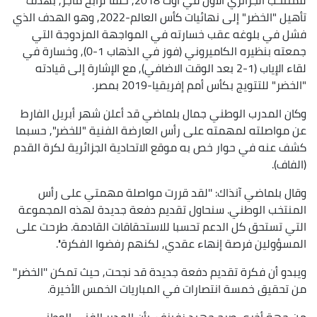
تأهيل "الخضر" إلى نهائيات كأس العالم-2022, وهو الهدف الذي
فشل في بلوغه عقب خسارته في المواجهة المزدوجة التي
جمعته بنظيره الكاميروني (فوز في الذهاب 1-0), وخسارة في
لقاء الإياب (1-2 بعد الوقت الاضافي), مع الإشارة إلى قيادته
"الخضر" للتتويج بكأس أمم إفريقيا-2019 بمصر.
وكان المدرب الوطني جمال بلماضي قد أعلن شهر أبريل الفارط
عن مواصلته لمهمته على رأس العارضة الفنية "للخضر", حسبما
كشف عنه في حوار خص به موقع الاتحادية الجزائرية لكرة القدم
(الفاف).
وقال بلماضي آنذاك: ''لقد قررت مواصلة مهمتي على رأس
المنتخب الوطني. سنحاول تقديم دفعة جديدة لهذه المجموعة
التي تستحق كل الدعم تحسبا للاستحقاقات القادمة. طرحت على
المسؤولين فرصة إنهاء عقدي, لكنهم رفضوا الفكرة''.
ويبدو أن فكرة تقديم دفعة جديدة قد نجحت, حيث تمكن ''الخضر''
من تحقيق خمسة انتصارات في المباريات الخمس الأخيرة.
من جهة أخرى صرح جهيد زفيزف بأن المدير الفني الوطني