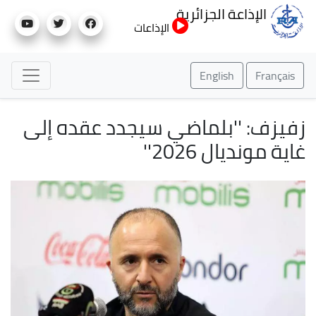
تجاوز
الإذاعة الجزائرية
إلى
الإذاعات
المحتوى
الرئيسي
English
Français
زفيزف: ''بلماضي سيجدد عقده إلى
غاية مونديال 2026''