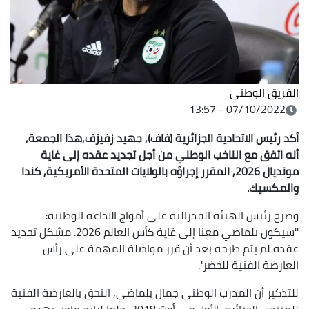
الفريق الوطني
07/10/2022 - 13:57
أكد رئيس الاتحادية الجزائرية (فاف), جهيد زفيزف,هذا الجمعة,
أنه اتفق مع الناخب الوطني من أجل تجديد عقده إلى غاية
مونديال 2026, المقرر إجراؤه بالولايات المتحدة الأمريكية, كندا
والمكسيك.
وصرح رئيس الهيئة الفدرالية على أمواج الاذاعة الوطنية:
''سيكون بلماضي معنا إلى غاية كأس العالم 2026. مشكل تجديد
عقده لم يتم طرحه بعد أن قرر مواصلة المهمة على رأس
العارضة الفنية للخضر''.
للتذكير أن المدرب الوطني جمال بلماضي, التحق بالعارضة الفنية
للمنتخب الجزائري الأول في أوت 2018, خلفا لرابح ماجر, بهدف