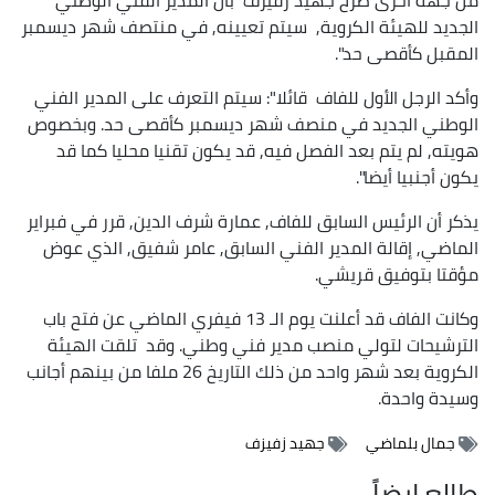
الجديد للهيئة الكروية, سيتم تعيينه, في منتصف شهر ديسمبر
المقبل كأقصى حد".
وأكد الرجل الأول للفاف قائلا": سيتم التعرف على المدير الفني
الوطني الجديد في منصف شهر ديسمبر كأقصى حد. وبخصوص
هويته, لم يتم بعد الفصل فيه, قد يكون تقنيا محليا كما قد
يكون أجنبيا أيضا".
يذكر أن الرئيس السابق للفاف, عمارة شرف الدين, قرر في فبراير
الماضي, إقالة المدير الفني السابق, عامر شفيق, الذي عوض
مؤقتا بتوفيق قريشي.
وكانت الفاف قد أعلنت يوم الـ 13 فيفري الماضي عن فتح باب
الترشيحات لتولي منصب مدير فني وطني. وقد تلقت الهيئة
الكروية بعد شهر واحد من ذلك التاريخ 26 ملفا من بينهم أجانب
وسيدة واحدة.
جمال بلماضي
جهيد زفيزف
طالع ايضاً