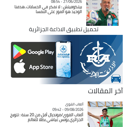
27/06/2026 - 08:54
بيتكوفيتش : لا نفكر في الحسابات..هدفنا
الوحيد هو الفوز على النمسا
تحميل تطبيق الاذاعة الجزائرية
آخر المقالات
Catégorie
ألعاب القوى
09/08/2026 - 09:42
ألعاب القوى/مونديال أقل من 20 سنة : تتويج
الجزائري يونس عياشي بطلا للعالم