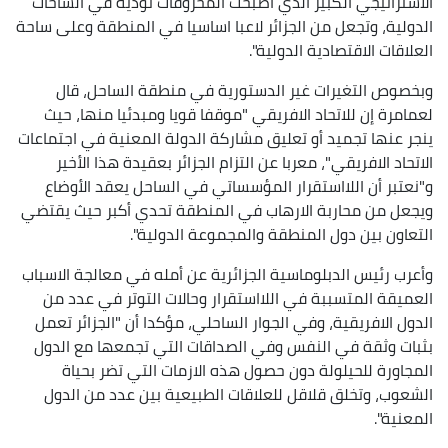
الاستراتيجي الكبير الذي أصبحت المحروقات تؤديه في الساحات
الدولية، وتجعل من الجزائر لاعبا اساسيا في المنطقة وعلى ساحة
العلاقات الاقتصادية الدولية".
وبخصوص التغيرات غير الدستورية في منطقة الساحل، قال
لعمامرة إن للاتحاد الافريقي "موقفا قويا ومبدئيا منها، حيث
ينجر عنها تجميد أو تعليق مشاركة الدولة المعنية في اجتماعات
الاتحاد الافريقي"، معربا عن التزام الجزائر بعقيدة هذا الأخير
و"نعتبر أن اللااستقرار المؤسساتي في الساحل يعقد الأوضاع
ويجعل من محاربة الارهاب في المنطقة تحدي أكبر حيث يقتضي
التعاون بين دول المنطقة والمجموعة الدولية".
وأعرب رئيس الدبلوماسية الجزائرية عن أمله في معالجة الاسباب
العميقة المتسببة في اللااستقرار وحالات التوتر في عدد من
الدول الافريقية، وفي الجوار الساحلي، مؤكدا أن "الجزائر تعمل
بثبات وثقة في النفس وفي الصداقات التي تجمعها مع الدول
المجاورة للحيلولة دون حصول هذه الازمات التي تضر بحياة
الشعوب، وتخلق قلاقل للعلاقات الطبيعية بين عدد من الدول
المعنية".