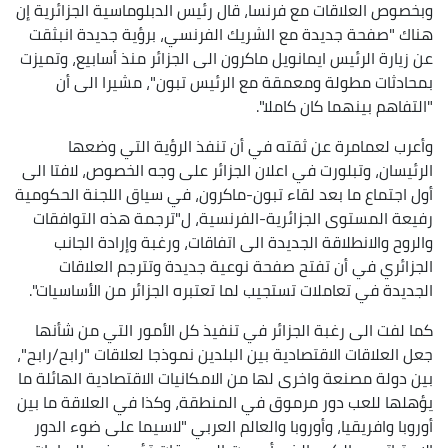
وبخصوص العلاقات مع فرنسا، قال رئيس الدبلوماسية الجزائرية إن
هناك "صفحة جديدة مع الشريك الفرنسي، برؤية جديدة انبثقت
عن زيارة الرئيس ايمانويل ماكرون الى الجزائر منذ أسابيع، وتميزت
بمحادثات مطولة ومعمقة مع الرئيس تبون"، مشيرا الى أن
"التفاهم بينهما كان كاملا".
وأعرب لعمامرة عن ثقته في أن تنفذ الرؤية التي وضعها
الرئيسان، وتبلورت في اعلان الجزائر على وجه الخصوص، لافتا الى
أول اجتماع ما بعد لقاء تبون-ماكرون، في سياق اللجنة الحكومية
رفيعة المستوى الجزائرية-الفرنسية، ل"ترجمة هذه التوافقات
والروح والانطلاقة الجديدة الى اتفاقات، ورغبة وإرادة الجانب
الجزائري في أن تفتح صفحة نوعية جديدة وتترجم العلاقات
الجديدة في تعاملات تستجيب لما تعتبره الجزائر من الأساسيات".
كما لفت الى رغبة الجزائر في تنفيذ كل الأمور التي من شأنها
جعل العلاقات الاقتصادية بين البلدين نموذجا لعلاقات "رابح/رابح"،
بين دولة مصنعة واخرى لها من الامكانيات الاقتصادية الهائلة ما
يؤهلها للعب دور مرموق في المنطقة، وكذا في العلاقة ما بين
أوروبا وافريقيا، وأوروبا والعالم العربي "لاسيما على ضوء الدور