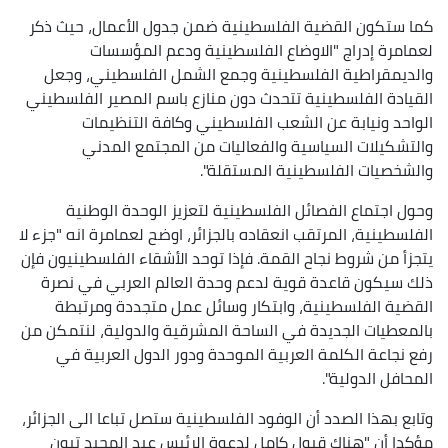
كما ستكون القضية الفلسطينية ضمن جدول الأعمال، حيث ذكر
لعمامرة إدراج "الاوضاع الفلسطينية ودعم المؤسسات
والديمقراطية الفلسطينية وجمع الشمل الفلسطيني، وجعل
القيادة الفلسطينية تتحدث دون منازع باسم المصير الفلسطيني
الواحد ونيابة عن الشعب الفلسطيني وكافة التنظيمات
والتشكيلات السياسية والفعاليات من المجتمع المدني
والشخصيات الفلسطينية المستقلة".
وحول اجتماع الفصائل الفلسطينية لتعزيز الوحدة الوطنية
الفلسطينية، المرتقب انعقاده بالجزائر، اوضح لعمامرة انه "جزء لا
يتجزأ من شروط نجاح القمة. فإذا توحد الأشقاء الفلسطينيون فإن
ذلك سيكون قاعدة قوية لدعم وحدة العالم العربي في نصرة
القضية الفلسطينية، وابتكار وسائل عمل متجددة ومرتبطة
بالمعطيات الجديدة في الساحة المشرقية والدولية، لنتمكن من
رفع نجاعة الكلمة العربية الموحدة ودور الدول العربية في
المحافل الدولية".
وتابع بهذا الصدد أن الوفود الفلسطينية ستصل تباعا الى الجزائر،
مؤكدا أن "هناك قبول كامل لدعوة الرئيس عبد المجيد تبون