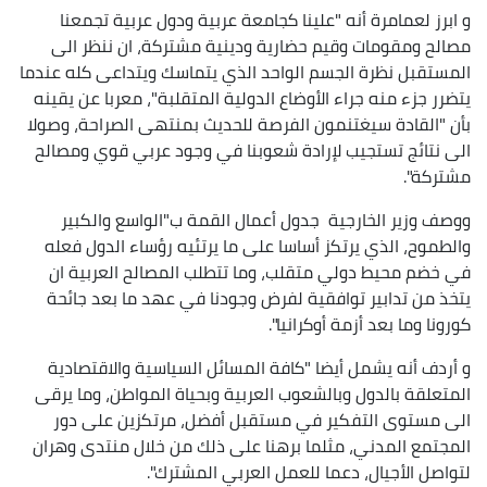
و ابرز لعمامرة أنه "علينا كجامعة عربية ودول عربية تجمعنا
مصالح ومقومات وقيم حضارية ودينية مشتركة، ان ننظر الى
المستقبل نظرة الجسم الواحد الذي يتماسك ويتداعى كله عندما
يتضرر جزء منه جراء الأوضاع الدولية المتقلبة"، معربا عن يقينه
بأن "القادة سيغتنمون الفرصة للحديث بمنتهى الصراحة، وصولا
الى نتائج تستجيب لإرادة شعوبنا في وجود عربي قوي ومصالح
مشتركة".
ووصف وزير الخارجية جدول أعمال القمة ب"الواسع والكبير
والطموح، الذي يرتكز أساسا على ما يرتئيه رؤساء الدول فعله
في خضم محيط دولي متقلب، وما تتطلب المصالح العربية ان
يتخذ من تدابير توافقية لفرض وجودنا في عهد ما بعد جائحة
كورونا وما بعد أزمة أوكرانيا".
و أردف أنه يشمل أيضا "كافة المسائل السياسية والاقتصادية
المتعلقة بالدول وبالشعوب العربية وبحياة المواطن، وما يرقى
الى مستوى التفكير في مستقبل أفضل، مرتكزين على دور
المجتمع المدني، مثلما برهنا على ذلك من خلال منتدى وهران
لتواصل الأجيال، دعما للعمل العربي المشترك".