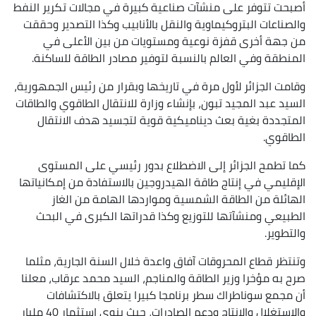
أصبحت تتوفر على منشآت صناعية كبيرة في مجالات تكرير النفط
والصناعات البتروكيماوية والنقل بالأنابيب وكذا التصدير وحققت
من جهة أخرى قفزة نوعية ومستويات من بين الأعلى في
المنطقة وفي العالم بالنسبة لتوفير مصادر الطاقة للساكنة.
وقامت الجزائر لأول مرة في تاريخها وبقرار من رئيس الجمهورية،
السيد عبد المجيد تبون، بإنشاء وزارة للانتقال الطاقوي والطاقات
المتجددة بغية بعث ديناميكية قوية لتجسيد هدف الانتقال
الطاقوي.
كما تطمح الجزائر إلى الاضطلاع بدور رئيسي على المستوى
الإقليمي في إنتاج طاقة الهيدروجين بالاستفادة من إمكانياتها
الهائلة من الطاقة الشمسية ومواردها الهامة من الغاز
الطبيعي ومنشآتها للتوزيع وكذا قدراتها الكبرى في البحث
والتطوير.
وتنتظر قطاع المحروقات آفاق واعدة خلال السنة الجارية، مثلما
صرح به مؤخرا وزير الطاقة والمناجم، السيد محمد عرقاب، معلنا
أن مجمع سوناطراك سطر برنامجا كبيرا يتعلق بالاكتشافات
والاستغلال والإنتاج ودعم الصادرات، حيث ينوي استثمار 40 مليار