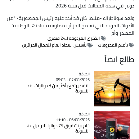
دولار في هذه المجالات قبل سنة 2026.
وتعد سوناطراك -مثلما كان قد أكد عليه رئيس الجمهورية- "من
الأدوات القوية التي تسمح للجزائر بممارسة سيادتها الوطنية".
المصدر
وأج
الذكرى المزدوجة لـ24 فيفري
تأميم المحروقات
تأسيس الاتحاد العام للعمال الجزائرين
طالع ايضاً
الطاقة
Catégorie
07/08/2026 - 09:03
النفط يرتفع بأكثر من 3 دولارات عند
التسوية
الطاقة
Catégorie
06/08/2026 - 11:10
خام برنت فوق 79 دولارا للبرميل عند
التسوية