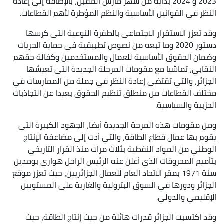
2023 و 2024 بداية من شهر مارس المقبل، بالإضافة إلى إعادة
النظر في القوانين الأساسية والنظم المؤطرة لأهم القطاعات.
وقد تعزز الاستقرار الاجتماعي بالطفرة النوعية التي كرسها
دستور 2020 وما تبعه من نصوص تطبيقية في حماية الحريات
وضمان الحقوق الأساسية للعمال والمستخدمين وكفالة حقهم
النقابي، تماشيا مع مقومات المرحلة الجديدة التي تعيشها
الجزائر، والتي تقتضي إعادة النظر في جملة من الممارسات في
مختلف القطاعات من منطلق تنظيم الحقوق بعيدا عن التجاذبات
الحزبية والسياسية.
ومن مقومات هذه المرحة الجديدة أيضا، الجهود الكبيرة التي
يقوم بها عمال قطاع الطاقة، والتي أدت إلى مضاعفة الإنتاج
الوطني من المواد النفطية بثلاث مرات منذ القرار التاريخي
بتأميم المحروقات الذي أعلن عنه الرئيس الراحل هواري بومدين
سنة 1971 بمقر الاتحاد العام للعمال الجزائريين، حيث تعزز موقع
الجزائر ودورها في السوق البترولية والغازية على المستويين
الإقليمي والدولي.
وقد اكتسبت الجزائر قدرات هائلة من حيث إنتاج الطاقة، حيث