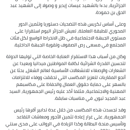
الجزائرية، بدءا بالشهيد عيسات إيدير و وصولا إلى الشهيد عبد
الحق بن حمودة.
وعلى أساس تكريس هذه التضحيات دستوريا وتثمين الدور
المحوري للطبقة العاملة، تعيش الجزائر اليوم استقرارا على
مستوى الجبهة الاجتماعية في ظل الانخراط الواسع لكل فئات
المجتمع في مسعى رص الصفوف ‏وتقوية الجبهة الداخلية.
وكان من أسباب هذا الاستقرار العناية الخاصة التي توليها الدولة
لتحسين القدرة الشرائية لكافة المواطنين ميدانيا وبعيدا عن
الشعارات والإصغاء للانشغالات الأساسية لعالم الشغل، بحثا عن
أنجع المقاربات لتعزيز المكاسب التي تحققت ووفاء للالتزامات
بالسهر على حماية حقوق العمال والحفاظ على مكاسبهم
المهنية والاجتماعية، مثلما أكد عليه رئيس الجمهورية، السيد
عبد المجيد تبون، في مناسبات سابقة.
وقد تجسدت هذه المكاسب من خلال عدة تدابير أقرها رئيس
الجمهورية، على غرار إعادة تثمين الأجور ومعاشات التقاعد
وتأسيس منحة البطالة وكذا الزيادة في الرواتب على مدى سنتي