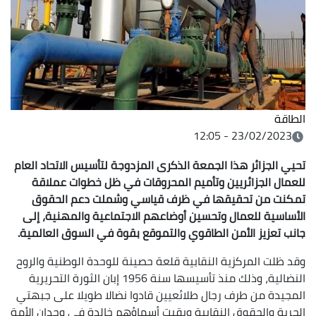
الطاقة
23/02/2023 - 12:05
تحيي الجزائر هذا الجمعة الذكرى المزدوجة لتأسيس الاتحاد العام
للعمال الجزائريين وتأميم المحروقات في ظل خطوات عملاقة
تمكنت من تحقيقها في ظرف قياسي وشملت دعم الحقوق
الأساسية للعمال وتحسين أوضاعهم الاجتماعية والمهنية، إلى
جانب تعزيز الأمن الطاقوي والتموقع بقوة في السوق العالمية.
وقد ظلت المركزية النقابية قلعة حصينة للوحدة الوطنية والروح
النضالية، وذلك منذ تأسيسها سنة 1956 إبان الثورة التحريرية
المجيدة من طرف رجال طلائعيين قادوا نضالا طويلا على جبهتي
الحرية والحقوق النقابية وبقيت أسماؤهم خالدة في وجدان الأمة