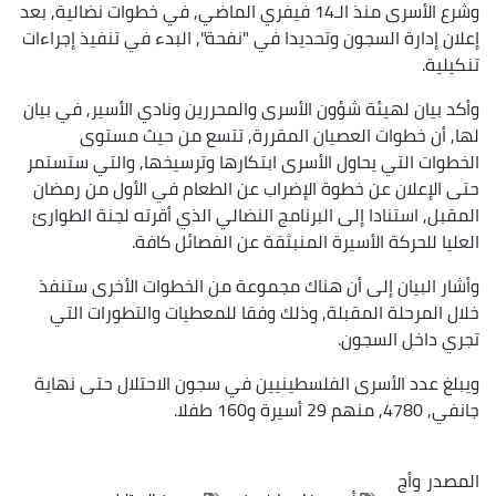
وشرع الأسرى منذ الـ14 فيفري الماضي, في خطوات نضالية, بعد
إعلان إدارة السجون وتحديدا في "نفحة", البدء في تنفيذ إجراءات
تنكيلية.
وأكد بيان لهيئة شؤون الأسرى والمحررين ونادي الأسير, في بيان
لها, أن خطوات العصيان المقررة, تتسع من حيث مستوى
الخطوات التي يحاول الأسرى ابتكارها وترسيخها, والتي ستستمر
حتى الإعلان عن خطوة الإضراب عن الطعام في الأول من رمضان
المقبل, استنادا إلى البرنامج النضالي الذي أقرته لجنة الطوارئ
العليا للحركة الأسيرة المنبثقة عن الفصائل كافة.
وأشار البيان إلى أن هناك مجموعة من الخطوات الأخرى ستنفذ
خلال المرحلة المقبلة, وذلك وفقا للمعطيات والتطورات التي
تجري داخل السجون.
ويبلغ عدد الأسرى الفلسطينيين في سجون الاحتلال حتى نهاية
جانفي, 4780, منهم 29 أسيرة و160 طفلا.
المصدر
وأج