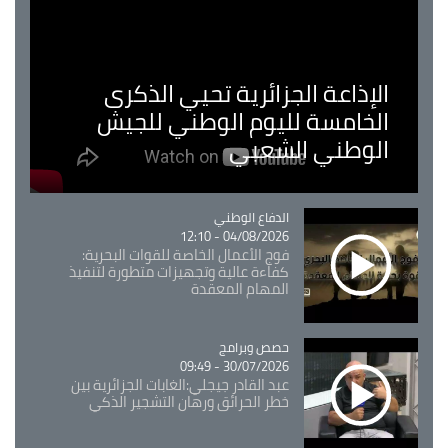
الإذاعة الجزائرية تحيي الذكرى
الخامسة لليوم الوطني للجيش
الوطني الشعبي
Catégorie
الدفاع الوطني
04/08/2026 - 12:10
فوج الأعمال الخاصة للقوات البحرية:
كفاءة عالية وتجهيزات متطورة لتنفيذ
المهام المعقدة
Catégorie
حصص وبرامج
30/07/2026 - 09:49
عبد القادر جيجلي:الغابات الجزائرية بين
خطر الحرائق ورهان التشجير الذكي