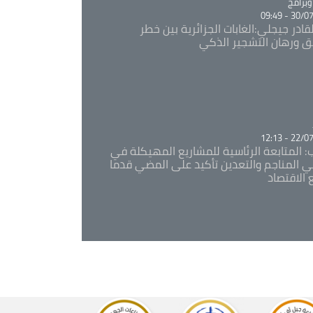
Ca
برامج
30/07/20
قادر جيجلي:الغابات الجزائرية بين خطر
ئق ورهان التشجير الذكي
Ca
22/07/20
: المتابعة الرئاسية للمشاريع المهيكلة في
 المناجم والتعدين تأكيد على المضي قدما
 الاقتصاد