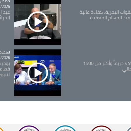
tégorie
حصص و
26 - 09:49
قوات البحرية: كفاءة عالية
عبد ال
فيذ المهام المعقدة
الحرا
اقتصاد
tégorie
26 - 12:13
المدير العام للغابات: 445 حريقاً وأكثر من 1500
بوحرب
حالي
قطاعي
لتنويع