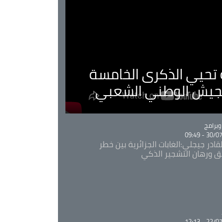
ية تحيي الذكرى الخامسة
لجيش الوطني الشعبي
Ca
برامج
30/07/20
قادر جيجلي:الغابات الجزائرية بين خطر
ئق ورهان التشجير الذكي
Ca
22/07/20