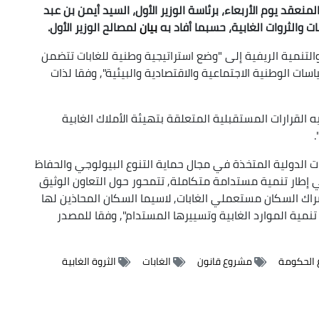
نعقد يوم الأربعاء، برئاسة الوزير الأول، السيد أيمن بن عبد
ت والثروات الغابية، حسبما أفاد به
بيان
لمصالح الوزير الأول.
لتنمية الريفية إلى "وضع استراتيجية وطنية للغابات تتضمن
ات الوطنية الاجتماعية والاقتصادية والبيئية", وفقا لذات
 القرارات المستقبلية المتعلقة بتهيئة الأملاك الغابية
ت الدولية المتخذة في مجال حماية التنوع البيولوجي والحفاظ
ي إطار تنمية مستدامة متكاملة, تتمحور حول التعاون الوثيق
شراك السكان مستعملي الغابات, لاسيما السكان المحاذين لها
ية الموارد الغابية وتسييرها المستدام", وفقا للمصدر
 الحكومة
مشروع قانون
الغابات
الثروة الغابية