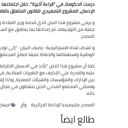
درست الحكومة، في "قراءة أخيرة"، خلال اجتماعها الم
الرحمان، المشروع التمهيدي للقانون المتعلق بالغابا
و يرمي مشروع هذا النص الذي قدمه وزير الفلاحة وا
جملة من التوجيهات تم إعدادها بما يتطابق مع السياس
المصدر.
و تهدف هذه الاستراتيجية -يضيف البيان- "إلى توجيه
الوطنية واستعمالها والحفاظ عليها لصالح المجتمع".
كما أن مشروع هذا النص "يأخذ في الحسبان الالتزاما
عليه والقدرة على التكيف مع التغيرات المناخية, ف
بين الإدارات والمؤسسات والهيئات المعنية, وكذا إ
وممثلي المجتمع المدني الذين ينشطون في مجال تنم
ذاته.
المصدر
ملتيميديا الإذاعة الجزائرية
وأج
اجتماع
طالع ايضاً