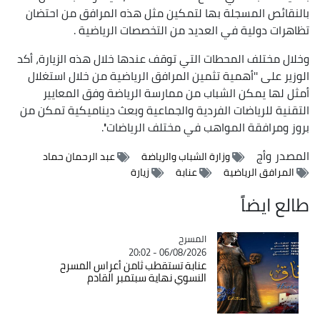
بالنقائص المسجلة بها لتمكين مثل هذه المرافق من احتضان
تظاهرات دولية في العديد من التخصصات الرياضية .
وخلال مختلف المحطات التي توقف عندها خلال هذه الزيارة، أكد
الوزير على ''أهمية تثمين المرافق الرياضية من خلال استغلال
أمثل لها يمكن الشباب من ممارسة الرياضة وفق المعايير
التقنية للرياضات الفردية والجماعية وبعث ديناميكية تمكن من
بروز ومرافقة المواهب في مختلف الرياضات''.
المصدر
وأج
وزارة الشباب والرياضة
عبد الرحمان حماد
المرافق الرياضية
عنابة
زيارة
طالع ايضاً
المسرح
Catégorie
06/08/2026 - 20:02
عنابة تستقطب ثامن أعراس المسرح
النسوي نهاية سبتمبر القادم