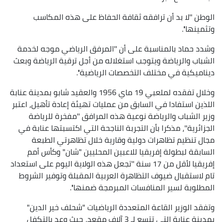
الوطن ''لا بد أن ترافقه ثقافة الحفاظ على هذه المكاسب
وتثمينها''.
وشدد حماد بالمناسبة على أن ''المرفق الرياضي موجه لخدمة
الشباب والرياضة ويتوجب استغلاله من أجل ترقية الرياضة وبعث
ديناميكية في مختلف التخصصات الرياضية''.
وخلال تفقده لملعبي 19 ماي 1956 والعقيد شابو بمدينة عنابة
اللذين استفادا في السابق من عمليات تهيئة إعادة تأهيل، اعتبر
وزير الشباب والرياضة نوعية هذه المرافق ''مفخرة للرياضة
الجزائرية''، مذكرا بأن التجربة الناجحة التي اكتسبتها عنابة في
مجال تنظيم تظاهرات دولية وقارية خلال تظاهرتي الطبعة
السابقة لبطولة إفريقيا للاعبين المحليين "شان" وكأس أمم
إفريقيا لأقل من 17 سنة ''تجعل هذه الولاية اليوم على استعداد
تام لاستقبال ضيوف التظاهرة العربية المقبلة وتوفير الشروط
المطلوبة لسير المنافسات المبرمجة ضمنها''.
وتفقد الوزير القاعة المتعددة الرياضيات "شحلف خير الدين"
بمدينة عنابة التي تتسع لـ 3 آلاف مقعد، حيث وعد بالتكفل