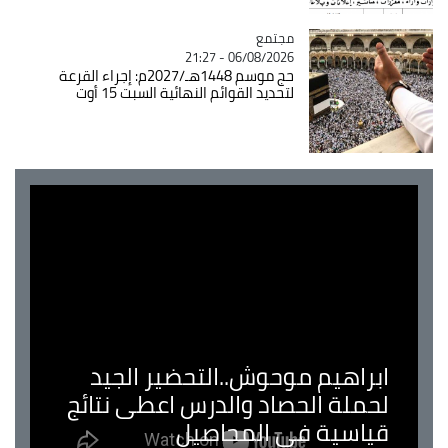
مجتمع
Catégorie
06/08/2026 - 21:27
حج موسم 1448هـ/2027م: إجراء القرعة
لتحديد القوائم النهائية السبت 15 أوت
ابراهيم موحوش..التحضير الجيد
لحملة الحصاد والدرس اعطى نتائج
قياسية في المحاصيل