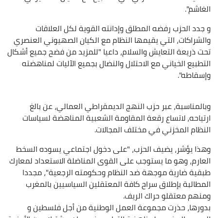
الغاشم".
و جدد الحزب رفضه المطلق وإدانته القوية لكل العلاقات
والشراكات، التي يقيمها النظام مع الكيان الصهيوني العنصري
تحت ذريعة التعايش والسلام، داعيا "للمزيد من فضح جميع أشكال
التطبيع الخياني مع الاحتلال والنضال بجميع الآليات لمناهضته
وإسقاطه".
وبالمناسبة، عبر حزب النهج الديمقراطي العمالي، عن بالغ
ارتياحه، لاتساع رقعة المقاومة الشعبية المناهضة لسياسات
النظام المخزني في مختلف المجالات.
وهذا يؤشر، يضيف الحزب، "على دخول اجتماعي يسوده السخط
العارم، وهو ما يستوجب على القوى المناضلة الاستعداد لمعارك
طبقية ضارية موجهة ضد النظام وحكومته الرجعية"، مجددا
المطالبة بإطلاق سراح كافة المعتقلين السياسيين بالمغرب
ومنهم معتقلو حراك الريف.
بدورها، حذرت مجموعة العمل الوطنية من أجل فلسطين و