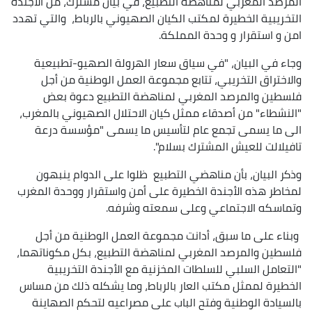
المرصد المغربي لمناهضة التطبيع، في بيان مشترك، من الأجندة
التخريبية الخطيرة لمكتب الكيان الصهيوني بالرباط، والتي تهدد
امن و استقرار و وحدة المملكة.
وجاء في البيان، "في سياق سعار الهرولة الصهيو-تطبيعية
والاختراق التخريبي، تتابع مجموعة العمل الوطنية من أجل
فلسطين والمرصد المغربي لمناهضة التطبيع دعوة بعض
"النشطاء" من أصدقاء ممثل كيان الاحتلال الصهيوني بالمغرب،
الى ما يسمى تجمع عام لتأسيس ما يسمى "مؤسسة درعة
تافيلالت للعيش المشترك بسلام".
وذكر البيان، بأن مناهضي التطبيع ظلوا على الدوام ينبهون
لمخاطر هذه الأجندة الخطيرة على أمن واستقرار ووحدة المغرب
وتماسكه الاجتماعي وعلى سمعته وشرفه.
وبناء على ما سبق، أدانت مجموعة العمل الوطنية من أجل
فلسطين والمرصد المغربي لمناهضة التطبيع، بكل مكوناتهما،
"التعامل السلبي للسلطات المخزنية مع الأجندة التخريبية
الخطيرة لممثل مكتب العار بالرباط، وما يشكله ذلك من مساس
بالسيادة الوطنية وفتح الباب على مصراعيه لتحكم الصهاينة