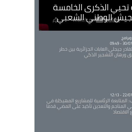
ية تحيي الذكرى الخامسة
لجيش الوطني الشعبي
Ca
برامج
30/07/20
قادر جيجلي:الغابات الجزائرية بين خطر
ئق ورهان التشجير الذكي
Ca
22/07/20
: المتابعة الرئاسية للمشاريع المهيكلة في
 المناجم والتعدين تأكيد على المضي قدما
 الاقتصاد