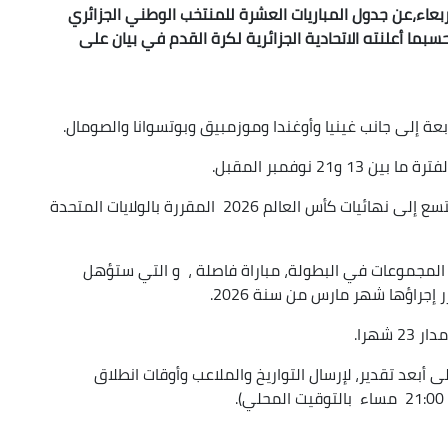
بعاء،عن جدول المباريات العشرة للمنتخب الوطني الجزائري
التصفيات القارية المؤهلة لكأس العالم 2026 ،حسبما أعلنته الاتحادية الجزائرية لكرة القدم في بيان على
عة إلى جانب غينيا وأوغندا وموزمبيق وبوتسوانا والصومال.
2 نوفمبر المقبل.
ويتأهل الفائزون من كل مجموعة من المجموعات التسع إلى نهائيات كأس العالم 2026 المقررة بالولايات المتحدة
المجموعات في البطولة، مباراة فاصلة ، و التي ستؤهل
 إجراؤها شهر مارس من سنة 2026.
شهرا.
ة إلى ذلك، سيكون تاريخ 8 سبتمبر 2023 ، على أبعد تقدير، لإرسال التواريخ والملاعب وأوقات انطلاق