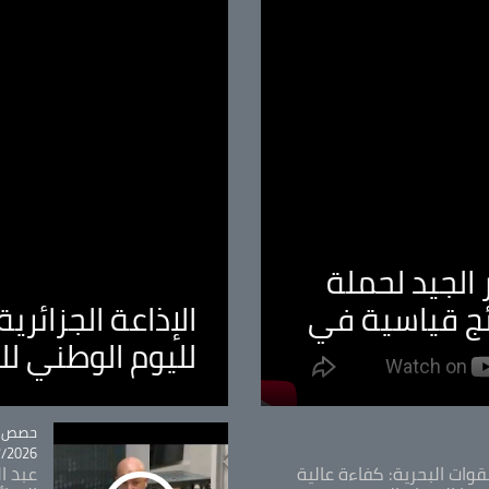
الجيد لحملة
ئج قياسية في
الإذاعة الجزائر
لليوم الوطني ل
tégorie
حصص و
26 - 09:49
قوات البحرية: كفاءة عالية
عبد ال