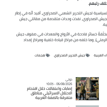
تلف رتبهم.
لسياسية لجيش التحرير الشعبي الصحراوي،
أفيد أنّه في إطار
 الجيش الصحراوي، نفذت وحدات متقدمة من مقاتلي جيش
ة.
خلّفةً خسائر فادحة في الأرواح والمعدات في صفوف جيش
الرملي)، وما خلفه من مراكز قيادة خلفية ومراكز إمداد
ء الغربية
جيش التحرير الصحراوي
هجمات
دولي
Catégorie
06/08/2026 - 10:05
إصابات واعتقالات خلال اقتحام
الاحتلال الاسرائيلي مناطق
متفرقة بالضفة الغربية