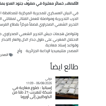
الأقصاف، خسائر معتبرة في صفوف جنود العدو بمخ
في البيان العسكري للمديرية المركزية للمحافظة ا
الحرب التحريرية ومواصلة للعمل القتالي لمقاتلي
التحرير الشعبي الصحراوي قصفاً مركزاً بقطاع الفرسي
وتتواصل هجمات جيش التحرير الشعبي الصحراوي، م
الاحتلال المغربي على طول جدار الذل والعار (الجدار 
وقواعد إسناد معادية.
المصدر
ملتيميديا الإذاعة الجزائرية
وأج
الصحرا
طالع ايضاً
دولي
Catégorie
06/08/2026 - 17:09
إسبانيا : ضلوع مغاربة في
شبكة لتهريب 21 طنا من
الكوكايين إلى أوروبا