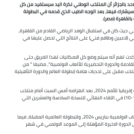
الاحد بالجزائر أن المنتخب الوطني لكرة اليد سيستفيد من كل
تي سيشارك فيها، بعد الوجه الطيب الذي قدمه في البطولة
بالقاهرة (مصر).
 حيث كان في استقبال الوفد الرياضي القادم من القاهرة،
ني (لاعبين وطاقم فني) على النتائج التي تحصل عليها في
وأكدت لهم أنه سيتم وضع كل الامكانيات لهذا الفريق حتى
دمة والدورة التحضيرية للألعاب الاولمبية"، مضيفا " من
خب مقبل على تحديات هامة (بطولة العالم والدورة التأهيلية
وكان المنتخب الجزائري قد احتل الوصافة في بطولة إفريقيا للأمم 2024، بعد انهزامه أمس السبت أمام منتخب
البلد المضيف (مصر) بنتيجة 29-21، الشوط الاول (17-10) في اللقاء النهائي للنسخة السادسة والعشرين التي
وبفضل تتويجه يكون منتخب مصر قد تأهل إلى الالعاب الاولمبية بباريس 2024، وللبطولة العالمية المقبلة، فيما
لجزائري إلى مونديال 2025 وأيضا إلى الدورة الاخيرة المؤهلة إلى الموعد الاولمبي في شهر