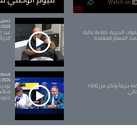
tégorie
حصص و
26 - 09:49
قوات البحرية: كفاءة عالية
عبد ال
فيذ المهام المعقدة
الحرا
اقتصاد
tégorie
26 - 12:13
المدير العام للغابات: 445 حريقاً وأكثر من 1500
بوحرب
حالي
قطاعي
لتنويع