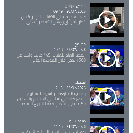
Catégorie
حصص وبرامج
30/07/2026 - 09:49
عبد القادر جيجلي:الغابات الجزائرية بين
خطر الحرائق ورهان التشجير الذكي
مجتمع
Catégorie
23/07/2026 - 10:18
المدير العام للغابات: 445 حريقاً وأكثر من
1500 تدخل خلال الموسم الحالي
اقتصاد
Catégorie
22/07/2026 - 12:13
بوحرب: المتابعة الرئاسية للمشاريع
المهيكلة في قطاعي المناجم والتعدين
تأكيد على المضي قدما لتنويع الاقتصاد
Catégorie
دبلوماسية
21/07/2026 - 11:46
بوغرارة: زيارة سانشيز إلى الجزائر تؤسس