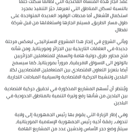
عقد انجاز هذه المنشأة القاعدية التي لطالما شكّلت حلماً
بالنسبة لسكان المناطق التي تعبرها، حيّز التنفيذ بمجرد
استكمال الأشغال، أما محطات الوقود العديدة المتواجدة على
طول مسار الطريق، فسيتم انجازها واستغلالها من قبل شركة
نفطال.
ويأتي الشروع في إنجاز هذا المشروع الاستراتيجي ليعكس مرحلة
جديدة في العلاقات التاريخية بين الجزائر وموريتانيا، ومن شأنه
فتح محاور طرق دولية هامة والسماح للمتعاملين الجزائريين
بالولوج الى الاسواق الافريقية، مروراً بموريتانيا، كما سيسمح
أيضا بتعزيز التعاون الاقتصادي بين المتعاملين الاقتصاديين لكلا
البلدين وتنشيط الحركية الاقتصادية وانسيابية المبادلات التجارية.
ويُنتظر أن تُسهم المشاريع المذكورة في تحقيق حركية اقتصادية
بين البلدين من شأنها رفع وتيرة التنمية بالمناطق الحدودية في
البلدين.
وفي إطار الزيارة التي يقوم بها رئيس الجمهورية إلى ولاية
تندوف، رفقة أخيه رئيس الجمهورية الإسلامية الموريتانية،
سيتمّ وضع حجر الأساس وتدشين عدد من المشاريع الهامة