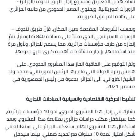
نشاط هذين المعبرين ومشروع إنجاز طريق تندوف (الجزائر) -
الزويرات (موريتانيا)، ويحتوي المعبر الحدودي من جانبه الجزائري
على كافة المرافق الضرورية.
وبحسب الشروحات المقدمة بعين المكان، فإنّ طريق تندوف –
الزويرات الاستراتيجي الذي يمتدّ على مسافة 840 كيلومتراً، يتمّ
إنجازه من طرف مؤسسات جزائرية، مما يسمح للجزائر، ولأول مرة
منذ استقلالها، بإنجاز منشأة ذات أهمية كبرى خارج حدودها.
وتمّ التوقيع على اتفاقية انجاز هذا المشروع الحدودي، على
هامش زيارة الدولة التي قام بها الرئيس الموريتاني، محمد ولد
الشيخ الغزواني، الى الجزائر، بدعوة من رئيس الجمهورية في
ديسمبر 2021.
تنشيط الحركية الاقتصادية وانسيابية المبادلات التجارية
يشارك في إنجاز هذا المشروع الحيوي، نحو 10 مؤسسات جزائرية،
كما سيتكفل مكتب دراسات جزائري بمتابعة هذا المشروع، وبعد
استكمال هذا المشروع الهام، ستعكف الجزائر على استغلاله في
شكل امتياز لمدة 10 سنوات مع تجديد ضمني، بينما سيدخل