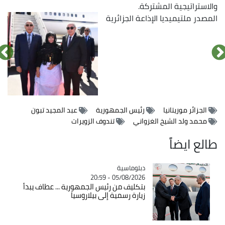
والاستراتيجية المشتركة.
المصدر
ملتيميديا الإذاعة الجزائرية
الصورة
الصورة
الصورة
الصورة
الصورة
الصورة
الصورة
الصورة
الصورة
الصورة
الصورة
الصورة
الصورة
الصورة
الصورة
الصورة
الصورة
الجزائر موريتانيا
رئيس الجمهورية
عبد المجيد تبون
محمد ولد الشيخ الغزواني
تندوف الزويرات
طالع ايضاً
Catégorie
دبلوماسية
05/08/2026 - 20:59
بتكليف من رئيس الجمهورية ... عطاف يبدأ
زيارة رسمية إلى بيلاروسيا