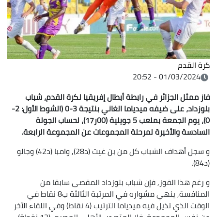
كرة القدم
01/03/2024 - 20:52
فاز ممثل الجزائر في رابطة أبطال إفريقيا لكرة القدم، شباب
بلوزداد، على ضيفه ميدياما الغاني بنتيجة 3-0 (الشوط الأول: 2-
0)، يوم الجمعة بملعب 5 جويلية (00ر17)، لحساب الجولة
السادسة والأخيرة لمرحلة المجموعات عن المجموعة الرابعة.
و سجل أهداف الشباب كل من بن غيت (د28), وامبا (د42) وجالو
(د84).
و رغم هذا الفوز, فإن شباب بلوزداد المقصى سابقا من
المنافسة, ينهي مشواره في المرتبة الثالثة ب8 نقاط في
الوقت الذي تذيل فيه ميدياما الترتيب (4 نقاط) وفي اللقاء الآخر
عن نفس المجموعة, فاز المتصدر, الأهلي المصري (12 نقطة)