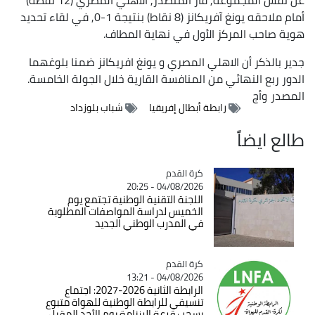
أمام ملاحقه يونغ آفريكانز (8 نقاط) بنتيجة 1-0, في لقاء تحديد
هوية صاحب المركز الأول في نهاية المطاف.
جدير بالذكر أن الاهلي المصري و يونغ افريكانز ضمنا بلوغهما
الدور ربع النهائي من المنافسة القارية خلال الجولة الخامسة.
المصدر
وأج
رابطة أبطال إفريقيا
شباب بلوزداد
طالع ايضاً
Catégorie
كرة القدم
04/08/2026 - 20:25
اللجنة التقنية الوطنية تجتمع يوم
الخميس لدراسة المواصفات المطلوبة
في المدرب الوطني الجديد
Catégorie
كرة القدم
04/08/2026 - 13:21
الرابطة الثانية 2026-2027: اجتماع
تنسيقي للرابطة الوطنية للهواة متبوع
بسحب قرعة الرزنامة يوم الأحد المقبل