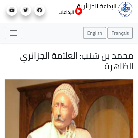
تجاوز
الإذاعة الجزائرية
إلى
الإذاعات
المحتوى
الرئيسي
English
Français
محمد بن شنب: العلاّمة الجزائري
الظاهرة