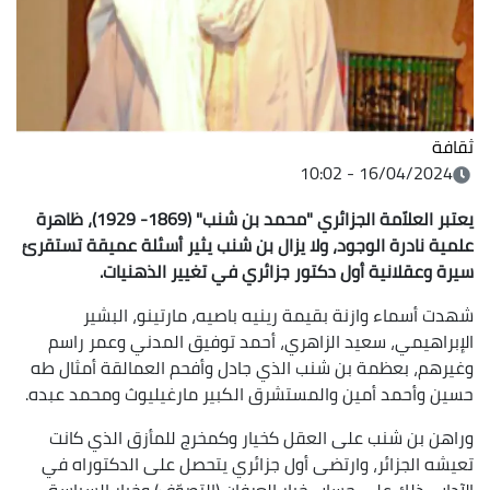
ثقافة
16/04/2024 - 10:02
يعتبر العلاّمة الجزائري "محمد بن شنب" (1869- 1929)، ظاهرة
علمية نادرة الوجود، ولا يزال بن شنب يثير أسئلة عميقة تستقرئ
سيرة وعقلانية أول دكتور جزائري في تغيير الذهنيات.
شهدت أسماء وازنة بقيمة رينيه باصيه، مارتينو، البشير
الإبراهيمي، سعيد الزاهري، أحمد توفيق المدني وعمر راسم
وغيرهم، بعظمة بن شنب الذي جادل وأفحم العمالقة أمثال طه
حسين وأحمد أمين والمستشرق الكبير مارغيليوث ومحمد عبده.
وراهن بن شنب على العقل كخيار وكمخرج للمأزق الذي كانت
تعيشه الجزائر، وارتضى أول جزائري يتحصل على الدكتوراه في
الآداب، ذلك على حساب خيار العرفان (التصوّف) وخيار السياسة،