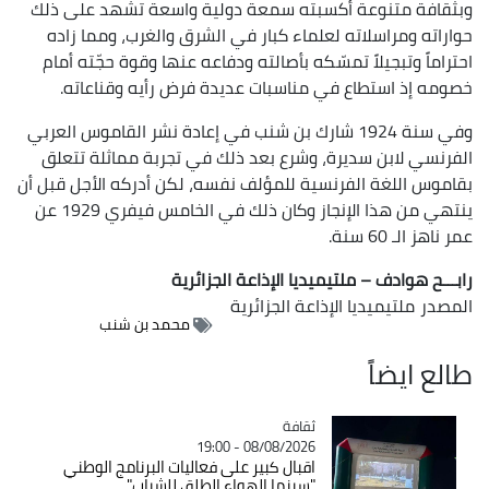
وبثقافة متنوعة أكسبته سمعة دولية واسعة تشهد على ذلك
حواراته ومراسلاته لعلماء كبار في الشرق والغرب، ومما زاده
احتراماً وتبجيلاً تمسّكه بأصالته ودفاعه عنها وقوة حجّته أمام
خصومه إذ استطاع في مناسبات عديدة فرض رأيه وقناعاته.
وفي سنة 1924 شارك بن شنب في إعادة نشر القاموس العربي
الفرنسي لابن سديرة، وشرع بعد ذلك في تجربة مماثلة تتعلق
بقاموس اللغة الفرنسية للمؤلف نفسه، لكن أدركه الأجل قبل أن
ينتهي من هذا الإنجاز وكان ذلك في الخامس فيفري 1929 عن
عمر ناهز الـ 60 سنة.
رابـــح هوادف – ملتيميديا الإذاعة الجزائرية
المصدر
ملتيميديا الإذاعة الجزائرية
محمد بن شنب
طالع ايضاً
ثقافة
Catégorie
08/08/2026 - 19:00
اقبال كبير على فعاليات البرنامج الوطني
"سينما الهواء الطلق للشباب"