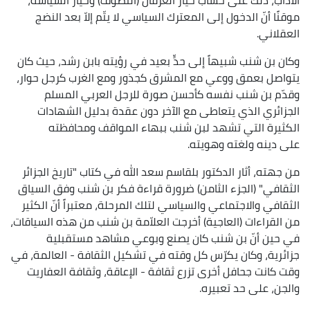
موقنًا أنّ الدخول إلى المعترك السياسي لا يتّم إلاّ بعد النضج
العقلاني.
وكان بن شنب شبيهاً إلى حدٍّ بعيد في رؤيته بابن رشد، حيث كان
يتواصل بعمق ووعي مع المشرق كجذور ومع الغرب كرجل حوار،
وقدّم بن شنب نفسه كأحسن صورة للرجل العربي المسلم
الجزائري الذي يتعاطى مع الآخر دون عقدة بدليل الشهادات
الكثيرة التي تشهد لبن شنب ببهاء المواقف ومحافظته
على دينه ولغته وهويته.
من جهته، أثار الدكتور بلقاسم سعد الله في كتاب "تاريخ الجزائر
الثقافي" (الجزء الثامن) ضرورة قراءة فكر بن شنب وفق السياق
الثقافي والاجتماعي والسياسي لتلك المرحلة، معتبراً أنّ الكثير
من القراءات (العاجية) أخرجت العلاّمة بن شنب من هذه السياقات،
في حين أنّ بن شنب كان يصنع وبوعي مشاهد مستقبلية
جزائرية، وكان يكرّس كل وقته في تشكيل الثقافة - العالمة، في
وقت كانت جحافل أخرى تزرع ثقافة - الإعاقة، وثقافة العفاريت
والجن، على حد تعبيره.