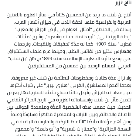
نتاج غزير
أنتج بن شنب ما يزيد عن الخمسين كتاباً في سائر العلوم باللغتين
العربية والفرنسية منها: تحفة الأدب في ميزان أشعار العرب،
رسالة في المنطق، "أمثال العوام في أرض الجزائر والمغرب"،
"رحلة الورتيلاني"، "أبو دلامة، حياته وشعره"، وشرح "مثلثات
قطرب" سنة 1907، كما له عدّة تحقيقات وتنقيحات، وترجمات
وفهارس لكثير من نفائس الكتب، وحينما عزم علماء الاستشراق
على وضع دائرة المعارف الإسلامية سنة 1899م، كان "بن شنب"
العربي المسلم الوحيد بين خمسين من المستشرقين.
ولا تزال عدّة كتابات ومخطوطات للعلاّمة بن شنب غير معروفة،
بعدما أقدم المستشرق الغربي "هنري بيريز" على شراء أكثرها
قبل مغادرته للجزائر، وتُبذل حاليًا مساعٍ حثيثة لاسترجاعها، بغرض
تثمين مآثر بن شنب وإسهاماته الغزيرة في تاريخ الجزائر الثقافي
الحديث، حيث جمعت هذه الشخصية الفذّة ومتعددة الجوانب بين
الأصالة والحداثة، وبين التراث والمعاصرة مظهراً وسلوكاً وعلماً،
ومن أهم مؤلفاته أيضًا "الألفاظ التركية والفارسية الباقية في
اللهجة الجزائرية" و"مختارات شعرية" و"أبو دلامة" و"مجموع
أمثال العوام بأرض الجزائر والمغرب" و"تحفة الأدب في ميزان