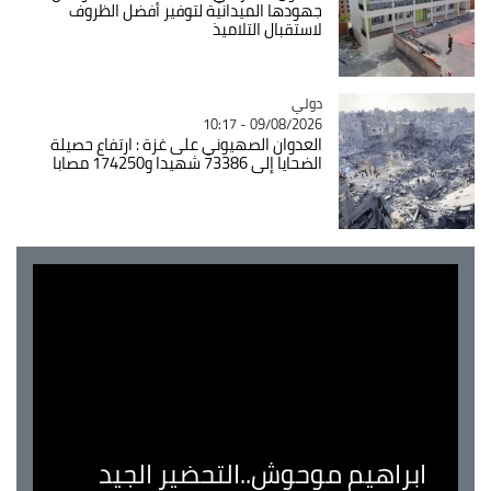
جهودها الميدانية لتوفير أفضل الظروف
لاستقبال التلاميذ
دولي
Catégorie
09/08/2026 - 10:17
العدوان الصهيوني على غزة : ارتفاع حصيلة
الضحايا إلى 73386 شهيدا و174250 مصابا
ابراهيم موحوش..التحضير الجيد