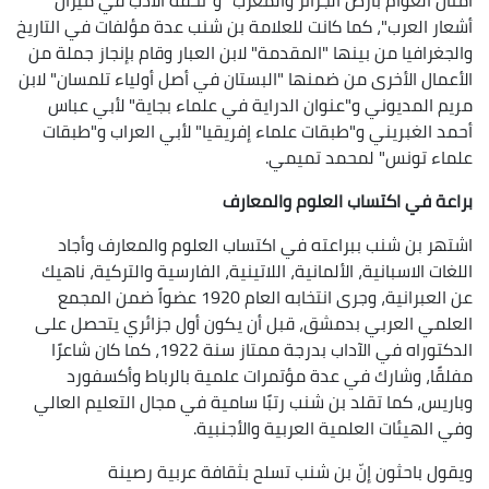
أشعار العرب"، كما كانت للعلامة بن شنب عدة مؤلفات في التاريخ
والجغرافيا من بينها "المقدمة" لابن العبار وقام بإنجاز جملة من
الأعمال الأخرى من ضمنها "البستان في أصل أولياء تلمسان" لابن
مريم المديوني و"عنوان الدراية في علماء بجاية" لأبي عباس
أحمد الغبريني و"طبقات علماء إفريقيا" لأبي العراب و"طبقات
علماء تونس" لمحمد تميمي.
براعة في اكتساب العلوم والمعارف
اشتهر بن شنب ببراعته في اكتساب العلوم والمعارف وأجاد
اللغات الاسبانية، الألمانية، اللاتينية، الفارسية والتركية، ناهيك
عن العبرانية، وجرى انتخابه العام 1920 عضواً ضمن المجمع
العلمي العربي بدمشق، قبل أن يكون أول جزائري يتحصل على
الدكتوراه في الآداب بدرجة ممتاز سنة 1922، كما كان شاعرًا
مفلقًا، وشارك في عدة مؤتمرات علمية بالرباط وأكسفورد
وباريس، كما تقلد بن شنب رتبًا سامية في مجال التعليم العالي
وفي الهيئات العلمية العربية والأجنبية.
ويقول باحثون إنّ بن شنب تسلح بثقافة عربية رصينة