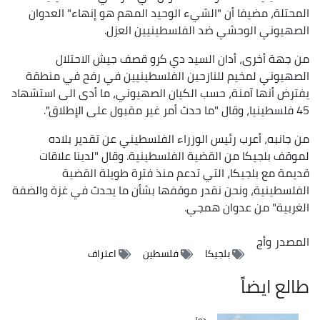
المحتلة، مضيفا أن "الشيء الوحيد المهم هو إنهاء" العدوان
الصهيوني الوحشي ضد الفلسطينيين العزل.
من جهة أخرى، أدان السيد دي كرو قصف جيش الاحتلال
الصهيوني لمخيم للنازحين الفلسطينيين في رفح في منطقة
يفترض أنها آمنة، حسب الكيان الصهيوني، ما أدى الى استشهاد
45 فلسطينيا، وقال "ما حدث أمر غير مقبول على الإطلاق".
من جانبه، أعرب رئيس الوزراء الفلسطيني عن تقدير بلاده
لموقف بلجيكا من القضية الفلسطينية. وقال "لدينا علاقات
قديمة مع بلجيكا، التي تدعم منذ فترة طويلة القضية
الفلسطينية، ونحن نقدر موقفها بشأن ما يحدث في غزة والضفة
الغربية" من عدوان همجي.
المصدر
وأج
بلجيكا
فلسطين
اعتراف
طالع ايضاً
دولي
Catégorie