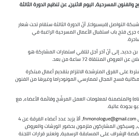
الفنون المسرحية، اليوم الاثنين، عن تنظيم الدورة الثالثة
ة التواصل (فيسبوك)، أنّ الدورة الثالثة ستقام تحت شعار
 جرى فتح باب استقبال الأعمال المسرحية الراغبة في
احرة.
بن حديد، إلى أنّ آخر أجل لتلقي استمارات المشاركة هو
عروض المنتقاة 72 ساعة من بعد.
كانية التنافس أمام 8 عروض، ويُشترط على الفرق المترشحة الالتزام بتقديم أعمال مبتكرة
إمكانية فسح المجال لممارسي المونودراما وغيرها من الفنون
ناه) والمتضمنة لمعلومات العمل المرشّح وقائمة الأعضاء، مع
و بجودة عالية.
ي
fnmonologue@gmail.com
، ألاّ يزيد عدد أعضاء الفرقة عن 4
 وسيكون المشاركون ملزمون بحضور الورشات والعروض
صّصة الإشراف على المسابقة الرسمية، وتعتبر قرارات اللجنة