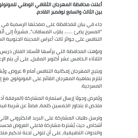
أعلنت محافظة المهرجان الثقافي الوطني للمونولوج و
بين الثالث والسابع نوفمبر القادم.
جاء في بيان للمحافظة على صفحتها الرسمية في شبك
"المسرح يضئ ……. يقرّب المسافات"، مشيرةً إلى أنّه
التنافس على جوائز ثالث أعراس المدينة الجنوبية الس
ونوّهت المحافظة التي يرأسها الأستاذ الفنان دريس 
الثلاثاء الـخامس عشر أكتوبر المقبل، على أن يتم الإعلان عن ال
ويتيح المهرجان إم
تلتزم بماهية المهرجان القائم على المونولوج، مع 
المسرحية.
ويُفرض وجوبًا إرسال استمارة المشاركة (المرفقة أد
ملخص لا يتجاوز الخمسين كلمة، فضلاً عن شريط فيدي
وترسل طلبات المشاركة على البريد الالكتروني الآت
أشخاص، حيث يُشترط مشاركة فاعلي العروض فحسب،
والندوات التطبيقية، على أن تتولى لجنة تحكيم متخ