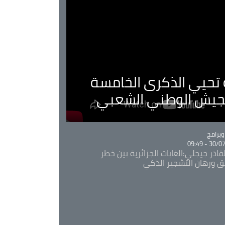
ية تحيي الذكرى الخامسة
لجيش الوطني الشعبي
Ca
برامج
30/07/20
قادر جيجلي:الغابات الجزائرية بين خطر
ئق ورهان التشجير الذكي
Ca