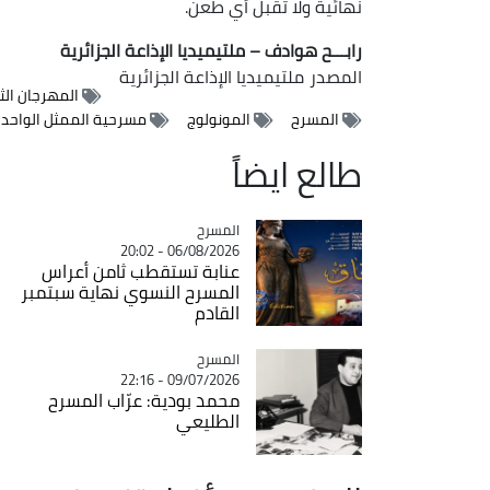
نهائية ولا تقبل أي طعن.
رابـــح هوادف – ملتيميديا الإذاعة الجزائرية
المصدر
ملتيميديا الإذاعة الجزائرية
المهرجان الث
المسرح
المونولوج
مسرحية الممثل الواحد
طالع ايضاً
المسرح
Catégorie
06/08/2026 - 20:02
عنابة تستقطب ثامن أعراس
المسرح النسوي نهاية سبتمبر
القادم
المسرح
Catégorie
09/07/2026 - 22:16
محمد بودية: عرّاب المسرح
الطليعي