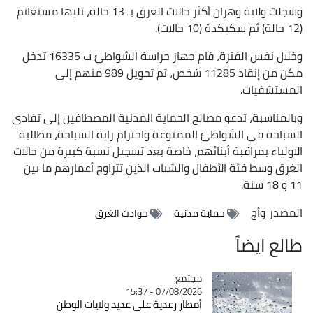
وسجلت ولاية وهران أكثر حالات الغرق بـ 13 حالة، تليها مستغانم
(12 حالة) ثم سكيكدة (10 حالات).
وخلال نفس الفترة، قام جهاز حراسة الشواطئ ب 16335 تدخل
مكن من إنقاذ 11285 شخص، تم تحويل 989 منهم إلى
المستشفيات.
وبالمناسبة، تدعو مصالح الحماية المدنية المصطافين إلى تفادي
السباحة في الشواطئ الممنوعة واحترام راية السباحة، مطالبة
الاولياء بمراقبة أبنائهم، خاصة بعد تسجيل نسبة كبيرة من حالات
الغرق وسط فئة الأطفال والشباب الذين تتراوح أعمارهم ما بين
11 و 18 سنة.
المصدر
وأج
حماية مدنية
حوادث الغرق
طالع ايضاً
مجتمع
Catégorie
07/08/2026 - 15:37
أمطار رعدية على عديد ولايات الوطن