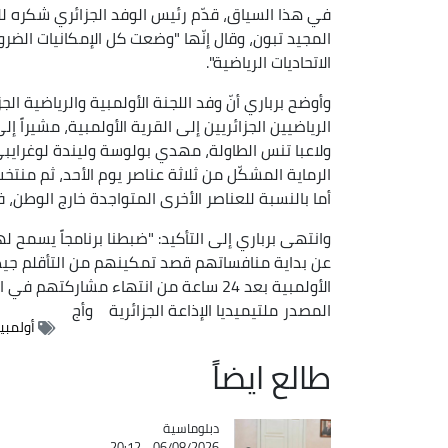
في هذا السياق، قدّم رئيس الوفد الجزائري شكره 
المجيد تبون، وقال إنّها "وضعت كل الإمكانيات الضرو
الاتحاديات الرياضية".
وأوضح برباري أنّ وفد اللجنة الأولمبية والرياضية ا
الرياضيين الجزائريين إلى القرية الأولمبية، مشيراً إ
ولاعبا تنس الطاولة، مهدي بولوسة وليندة لوغرايبي
أما بالنسبة للعناصر الأخرى المتواجدة خارج الوطن، 
وانتهى برباري إلى التأكيد: "ضبطنا برنامجاً يسمح له
عن بداية منافساتهم قصد تمكينهم من التأقلم جيداً و
الأولمبية بعد 24 ساعة من انتهاء مشاركتهم في اختصاصاتهم".
المصدر
ملتيميديا الإذاعة الجزائرية
وأج
أولمبياد
طالع ايضاً
Catégorie
دبلوماسية
06/08/2026 - 20:12