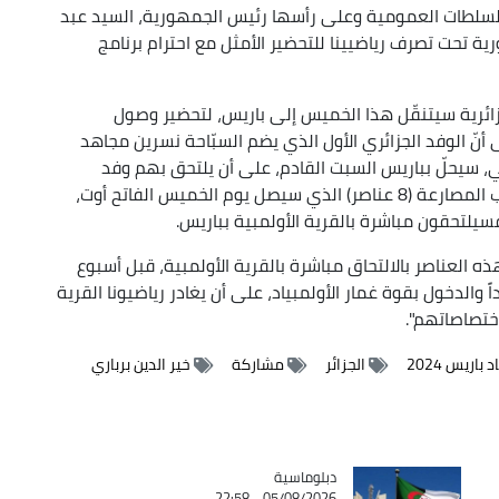
للسلطات العمومية وعلى رأسها رئيس الجمهورية، السيد عبد
رية تحت تصرف رياضيينا للتحضير الأمثل مع احترام برنامج
لجزائرية سيتنقّل هذا الخميس إلى باريس، لتحضير وصول
لى أنّ الوفد الجزائري الأول الذي يضم السبّاحة نسرين مجاهد
، سيحلّ بباريس السبت القادم، على أن يلتحق بهم وفد
الرماية المشكّل من ثلاثة عناصر يوم الأحد، ثم منتخب المصارعة (8 عناصر) الذي سيصل يوم الخميس الفاتح أوت،
فسيلتحقون مباشرة بالقرية الأولمبية بباريس.
ذه العناصر بالالتحاق مباشرة بالقرية الأولمبية، قبل أسبوع
الدخول بقوة غمار الأولمبياد، على أن يغادر رياضيونا القرية
 باريس 2024
الجزائر
مشاركة
خير الدين برباري
Catégorie
دبلوماسية
05/08/2026 - 22:58