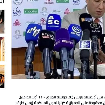
خير الدين برباري رئيس الوفد الجزائري المشارك في أولمبياد باريس (26 جويلية الجاري - 11 أوت الداخل)،
ال معقودة على الجمبازية كيليا نمور، الملاكمة إيمان خليف