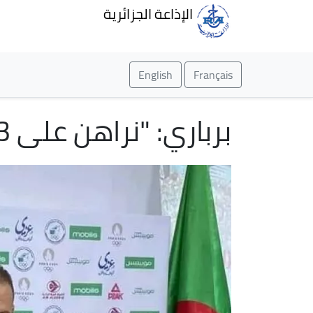
الإذاعة الجزائرية
English
Français
برباري: "نراهن على 3 ميداليات في أولمبياد باريس"