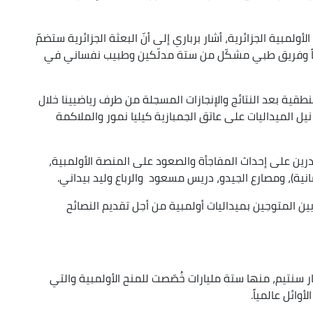
ولمبية الجزائرية، أشار برباري إلى أنّ البعثة الجزائرية ستضمّ
 (27 رياضياً و19 رياضية)، فضلاً عن 39 مدرباً وفريق طبي مشكّل من ستة مدلّكين وطبيب نفساني في
طقية بعد النتائج والإنجازات المسجلة من طرف رياضيينا خلال
يل الميداليات على عاتق الجمبازية كيليا نمور والملاكمة
درين على إحداث المفاجأة والصعود على المنصة الأولمبية،
انية)، ومصارع الجيدو، دريس مسعود والرباع وليد بيداني.
ريين المتوجين بميداليات أولمبية من أجل تقديم النصائح
اري أنّ التحضيرات الأولمبية كلّفت 280 مليار سنتيم، منها ستة مليارات خُصّصت للمنح الأولمبية والتي
ائل عالمياً.