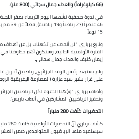
(66 كيلوغراماً) والعداء جمال سجاتي (800 متر).
في ندوة صحفية نشّطها اليوم الأربعاء بمقر اللجنة الأ
46 عنصراً
15 نوعاً.
وتابع برباري: "لن أتحدث عن تكهنات بل عن أهداف من
الفترة الأولمبية الحالية، وستكون أهم حظوظنا في ن
إيمان خليف والعداء جمال سجاتي.
ولم يستبعد رئيس الوفد الجزائري، رياضيين آخرين قا
على غرار بشير سيد عزارة (المصارعة الإغريقية الروم
وأضاف برباري: "وجّهنا الدعوة لكل الرياضيين الجزائ
وتحفيز الرياضيين المشاركين في ألعاب باريس".
التحضيرات كلّفت 280 ملياراً
كشف برب
سيستفيد منها الرياضيون المتواجدون ضمن العشر الأو