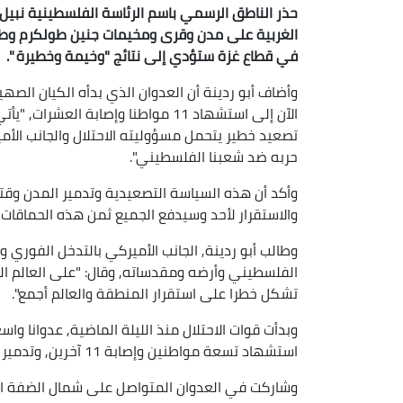
حذر الناطق الرسمي باسم الرئاسة الفلسطينية نبيل
الغربية على مدن وقرى ومخيمات جنين طولكرم وطوب
في قطاع غزة ستؤدي إلى نتائج "وخيمة وخطيرة ".
وأضاف أبو ردينة أن العدوان الذي بدأه الكيان الصه
الآن إلى استشهاد 11 مواطنا وإصابة 
تصعيد خطير يتحمل مسؤوليته الاحتلال والجانب الأمي
حربه ضد شعبنا الفلسطيني".
وأكد أن هذه السياسة التصعيدية وتدمير المدن وقتل 
والاستقرار لأحد وسيدفع الجميع ثمن هذه الحماقات"
وطالب أبو ردينة, الجانب الأميركي بالتدخل الفوري 
الفلسطيني وأرضه ومقدساته, وقال: "على العالم ال
تشكل خطرا على استقرار المنطقة والعالم أجمع".
وبدأت قوات الاحتلال منذ الليلة الماضية, عدوانا 
استشهاد تسعة مواطنين وإصابة 11 آخرين, وتدمير كبير في البنى التحتية.
وشاركت في العدوان المتواصل على شمال الضفة الغر