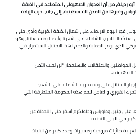
 أبو ردينة, من أن العدوان الصهيوني المتصاعد في الضفة
اس وغيرها من المدن الفلسطينية, إلى جانب حرب الإبادة
يوني فجر اليوم الاربعاء, على شمال الضفة الغربية وأدى حتى
العشرات, "يأتي استكمالا للحرب الشاملة على شعبنا وأرضنا ومقدساتنا, وهو
ركي الذي يوفر الحماية والدعم لهذا الاحتلال للاستمرار في
المواطنين والاعتقالات والاستعمار "لن تجلب الأمن
 الصهيونية.
وإجبار الاحتلال على وقف حربه الشاملة على الشعب
تحرك الفوري والعاجل للجم هذه الحكومة المتطرفة التي
واسعا على جنين وطوباس وطولكرم أسفر حتى اللحظة عن
بية طائرات مروحية ومسيرات وعدد كبير من الآليات