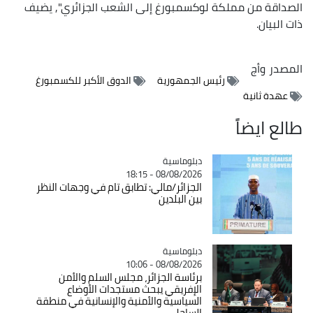
الصداقة من مملكة لوكسمبورغ إلى الشعب الجزائري", يضيف
ذات البيان.
المصدر
وأج
رئيس الجمهورية
الدوق الأكبر للكسمبورغ
عهدة ثانية
طالع ايضاً
Catégorie
دبلوماسية
08/08/2026 - 18:15
الجزائر/مالي: تطابق تام في وجهات النظر
بين البلدين
Catégorie
دبلوماسية
08/08/2026 - 10:06
برئاسة الجزائر، مجلس السلم والأمن
الإفريقي يبحث مستجدات الأوضاع
السياسية والأمنية والإنسانية في منطقة
الساحل