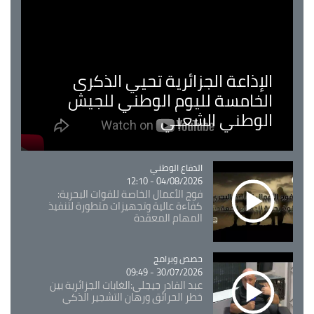
الإذاعة الجزائرية تحيي الذكرى
الخامسة لليوم الوطني للجيش
الوطني الشعبي
Catégorie
الدفاع الوطني
04/08/2026 - 12:10
فوج الأعمال الخاصة للقوات البحرية:
كفاءة عالية وتجهيزات متطورة لتنفيذ
المهام المعقدة
Catégorie
حصص وبرامج
30/07/2026 - 09:49
عبد القادر جيجلي:الغابات الجزائرية بين
خطر الحرائق ورهان التشجير الذكي