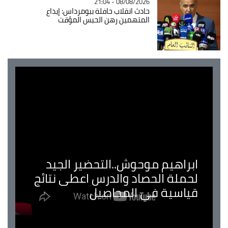
08/08/2026 - 21:04
حادث انقلاب حافلة ببومرداس: إيداع
المتهمين رهن الحبس المؤقت
ابراهيم موحوش..التحضير الجيد
لحملة الحصاد والدرس اعطى نتائج
قياسية في المحاصيل