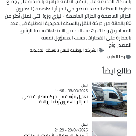
بالسكك الحديدية على تركيب أنظمة مراقبة بالفيديو على جميع
خطوط السكك الحديدية بضواحي الجزائر العاصمة ( العفرون-
الجزائر العاصمة و الجزائر العاصمة - تيزي وزو) التي تمثل أكثر من
80 بالمائة من حركة النقل بالسكك الحديدية الوطنية في عدد
المسافرين و ذلك بهدف الحد من الاعتداءات سيما الرشق
بالحجارة على القطارات, حسب المسؤول نفسه.
المصدر
وأج
الشركة الوطنية للنقل بالسكك الحديدية
رضا العايب
طالع ايضاً
نقل
Catégorie
08/08/2026 - 11:56
تعديل مؤقت في حركة قطارات خطي
الجزائر-العفرون و آغا-زرالدة
نقل
Catégorie
29/07/2026 - 21:29
أسطول الجوية الجزائرية يتعزز بطائرتين