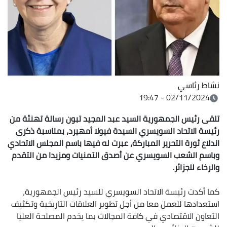
نشاط رئاسي
02/11/2024 - 19:47
تلقى رئیس الجمھوریة السید عبد المجید تبون رسالة تھنئة من
رئیسة الاتحاد السویسري السیدة فیولا أمھیرد، بمناسبة ذكرى
اندلاع ثورة التحریر المباركة، عبرت له فیھا باسم المجلس الاتحادي
وباسم الشعب السویسري عن أصدق التمنیات ومزیدا من التقدم
والرخاء للجزائر.
كما أكدت رئیسة الاتحاد السویسري للسید رئیس الجمھوریة،
استعدادھا للعمل معا من أجل تطویر العلاقات التاریخیة وتكثیف
التعاون الاقتصادي في كافة المجالات بما یخدم المصلحة العلیا