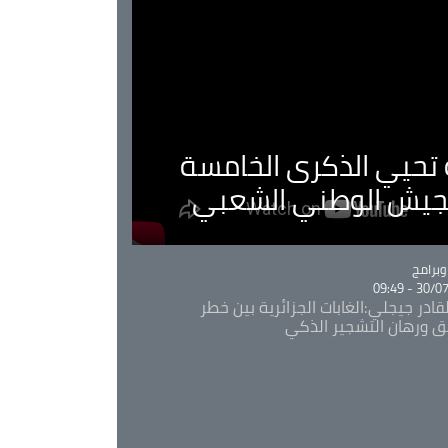
ية تحيي الذكرى الخامسة
لجيش الوطني الشعبي
Ca
برامج
30/07/20
قادر جيجلي:الغابات الجزائرية بين خطر
ئق ورهان التشجير الذكي
Ca