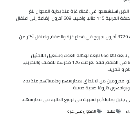
ة الذين استشهدوا في قطاع غزة منذ بداية العدوان بلغ
11946، والذين أصيبوا 18858، فيما استشهد في الضفة الغربية 115 طالبا وأصيب 609 آخرون، إضافة إلى اعتقال
وأشارت إلى أن 564 معلما وإداريا استشهدوا وأصيب 3729 آخرون بجروح في قطاع غزة والضفة، واعتقل أكثر من
ولفتت إلى أن 441 مدرسة حكومية وجامعة ومباني تابعة لها و65 تابعة لوكالة الغوث وتشغيل اللاجئين
"الأونروا" تعرضت للقصف والتخريب في قطاع غزة. أما في الضفة، فقد تعرضت 126 مدرسة للقصف والتخريب،
طاع غزة ما زالوا محرومين من الالتحاق بمدارسهم وجامعاتهم منذ بدء
 ويواجهون ظروفا صحية صعبة.
ظتي جنين وطولكرم تسببت في ترويع الطلبة في مدارسهم.
ء
طلبة
العدوان على غزة