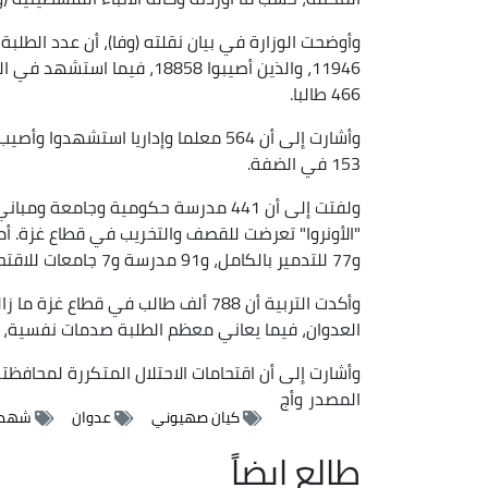
وأوضحت الوزارة في بيان نقلته (وفا)، أن عدد الطلب
466 طالبا.
153 في الضفة.
و77 للتدمير بالكامل، و91 مدرسة و7 جامعات للاقتحام والتخريب.
وأكدت التربية أن 788 ألف طالب في ق
العدوان، فيما يعاني معظم الطلبة صدمات نفسية،
وأشارت إلى أن اقتحامات الاحتلال المتكررة لمحاف
المصدر
وأج
كيان صهيوني
عدوان
شهدا
طالع ايضاً