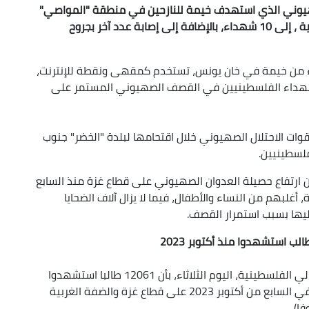
يوني الذي استهدف خيمة للنازحين في منطقة "المواصي"
غرب مدينة خان يونس جنوب قطاع غزة، الليلة الماضية ، إلى 10 شهداء، بالإضافة إلى إصابة عدد آخر بجروح
ر طبية فلسطينية، بانتشال 10 شهداء من خيمة في خان يونس، تستخدم كمقهى ونقطة للإنترنت،
لشهداء الفلسطينيين في القصف الصهيوني المستمر على
 الاحتلال الصهيوني خلال اقتحامها لبلدة "الخضر" جنوب
فلسطينيين.
عن ارتفاع حصيلة العدوان الصهيوني على قطاع غزة منذ السابع
 2023 إلى 43603 شهداء و102929 إصابة، أغلبهم من النساء والأطفال، فيما لا يزال آلاف الضحايا
يها بسبب استمرار القصف.
على صعيد متصل، أفادت وزارة التربية والتعليم العالي الفلسطينية، اليوم الثلاثاء، بأن 12061 طالبا استشهدوا
و19467 أصيبوا بجروح منذ بدء العدوان الصهيوني في السابع من أكتوبر 2023 على قطاع غزة والضفة الغربية
ا).