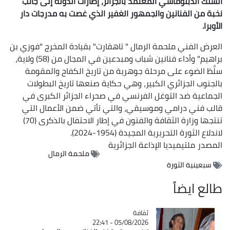
السلك الدبلوماسي المعتمد بالجزائر، إطارات الدولة إلى جانب
نخبة من الفنانين والجمهور الغفير الذي غصت به مدرجات دار
الأوبرا.
العرض الفني ملحمة الرمال " تاهقارت" بقيادة المخرج "فوزي بن
براهيم" وأداء فنانين شباب ومبدعين في المجال من (58) ولاية،
سلَّطَ الضوء على مرحلة جوهرية من تاريخ الكفاح والمقومة
بالجنوب الجزائري الكبير، وهي حكاية صنعها تاريخ البطولات
الجماعية ضد التوغل الفرنسي في صحراء الجزائر الكبرى في
قالب فني درامي وموسيقي، والتي تأتي ضمن الأعمال التي
تنتجها وزارة الثقافة والفنون في إطار الاحتفال بالذكرى (70)
لاندلاع الثورة التحريرية المجيدة (1954-2024).
المصدر
ملتيميديا الإذاعة الجزائرية
ملحمة الرمال
سبعينية الثورة
طالع ايضاً
ثقافة
Catégorie
05/08/2026 - 22:41