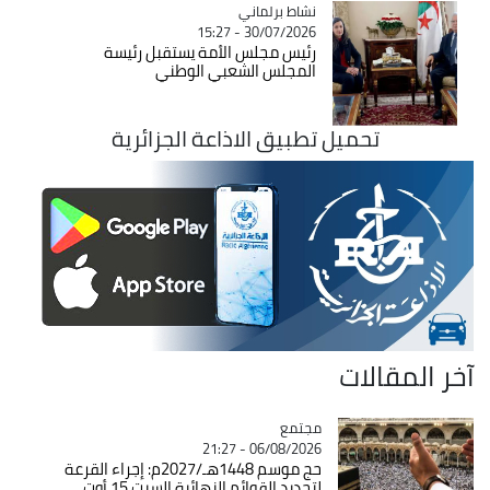
Catégorie
نشاط برلماني
30/07/2026 - 15:27
رئيس مجلس الأمة يستقبل رئيسة
المجلس الشعبي الوطني
تحميل تطبيق الاذاعة الجزائرية
آخر المقالات
مجتمع
Catégorie
06/08/2026 - 21:27
حج موسم 1448هـ/2027م: إجراء القرعة
لتحديد القوائم النهائية السبت 15 أوت