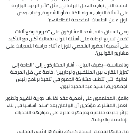
الملحة التي تواجه العمل البرلماني, مثل "تأخر الردود الوزارية
على أسئلة النواب, سواء الكتابية أو الشفوية, وغياب بعض
الوزراء عن الجلسات المخصصة لقطاعاتهم".
وفي السياق ذاته, شدد المشاركون على "ضرورة وضع آليات
تضمن تسريع الإجابة على أسئلة النواب بفعالية أكبر, مع التأكيد
على أهمية الحضور الشخصي للوزراء أثناء دراسة التعديلات على
مشاريع القوانين".
وبالمناسبة--يضيف البيان-- أشار المشاركون إلى "الحاجة إلى
تعزيز التقارب بين المنتخبين والإداريين", خاصة في ظل المرحلة
الحالية التي تتطلب مشاركة الجميع في تنفيذ برنامج رئيس
الجمهورية, السيد عبد المجيد تبون.
واتفق المجتمعون على أهمية عقد لقاءات دورية لتقييم وتطوير
العمل المشترك, مؤكدين أن البرلمان يعد "سندا أساسيا في بناء
جزائر جديدة منتصرة ومزدهرة قادرة على مواجهة التحديات
الإقليمية والدولية".
من جانبها تقدمت السيدة كريكو, بشكرها لرئيس المجلس