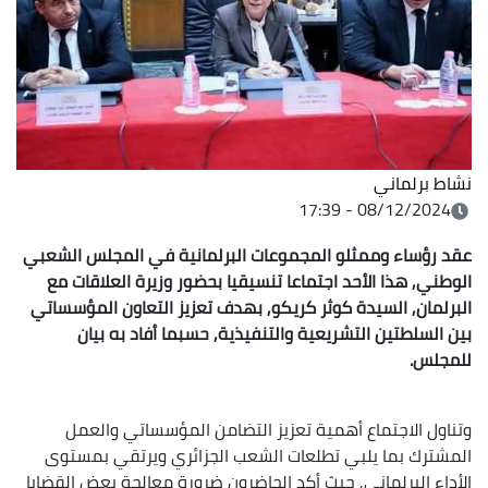
نشاط برلماني
08/12/2024 - 17:39
عقد رؤساء وممثلو المجموعات البرلمانية في المجلس الشعبي
الوطني, هذا الأحد اجتماعا تنسيقيا بحضور وزيرة العلاقات مع
البرلمان, السيدة كوثر كريكو, بهدف تعزيز التعاون المؤسساتي
بين السلطتين التشريعية والتنفيذية, حسبما أفاد به بيان
للمجلس.
وتناول الاجتماع أهمية تعزيز التضامن المؤسساتي والعمل
المشترك بما يلبي تطلعات الشعب الجزائري ويرتقي بمستوى
الأداء البرلماني, حيث أكد الحاضرون ضرورة معالجة بعض القضايا