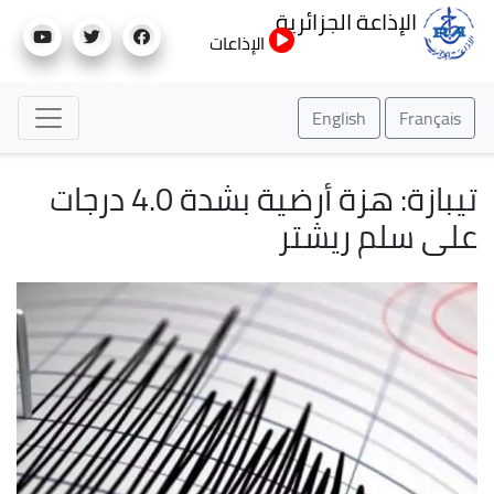
تجاوز
الإذاعة الجزائرية
إلى
الإذاعات
المحتوى
الرئيسي
English
Français
تيبازة: هزة أرضية بشدة 4.0 درجات
على سلم ريشتر