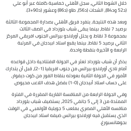
خلال الشوط الثاني، سجل الأهلي خماسية كاملة عبر أبو علي
(د52 ود84)، الشحات (د56)، طاو (د86) وعشور (د90+3).
وبعد هذه النتيجة، ينفرد فريق الأهلي بصدارة المجموعة الثالثة
برصيد 7 نقاط، بينما يبقى شباب بلوزداد في الصف الثالث
بمجموعة 3 نقاط. و يحتل أورلاندو بيراتس الجنوب افريقي المركز
الثاني برصيد 5 نقاط، بينما يقبع استاد ابيدجان في المرتبة
الرابعة و الأخيرة بنقطة واحدة.
يذكر أن شباب بلوزداد تعثر في الجولة الافتتاحية داخل قواعده
أمام نادي أورلاندو بيراتس من جنوب افريقيا (1-2)، قبل أن يتدارك
الأمور في الجولة الثانية بعودته بنقاط الفوز من كوت ديفوار،
على حساب استاد أبيدجان (0-1) بفضل هدف اللاعب محيوص.
وفي الجولة الرابعة من المنافسة القارية المقررة في الفترة
الممتدة من 3 إلى 5 جانفي 2025، يستضيف شباب بلوزداد
منافسه الأهلي المصري بملعب 5 جويلية الأولمبي، في الوقت
الذي يستقبل فيه اورلاندو بيراتس ضيفه استاد ابيدجان
بجوهانسبورغ.