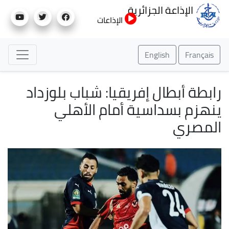
تجاوز
الإذاعة الجزائرية
إلى
الإذاعات
المحتوى
الرئيسي
English
Français
رابطة أبطال إفريقيا: شباب بلوزداد
ينهزم بسداسية أمام الأهلي
المصري