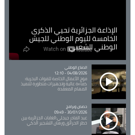
الإذاعة الجزائرية تحيي الذكرى
الخامسة لليوم الوطني للجيش
الوطني الشعبي
Catégorie
الدفاع الوطني
04/08/2026 - 12:10
فوج الأعمال الخاصة للقوات البحرية:
كفاءة عالية وتجهيزات متطورة لتنفيذ
المهام المعقدة
Catégorie
حصص وبرامج
30/07/2026 - 09:49
عبد القادر جيجلي:الغابات الجزائرية بين
خطر الحرائق ورهان التشجير الذكي