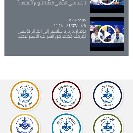
تأكيد على المضي قدما لتنويع الاقتصاد
Catégorie
دبلوماسية
21/07/2026 - 11:46
بوغرارة: زيارة سانشيز إلى الجزائر تؤسس
لمرحلة جديدة من الشراكة الاستراتيجية