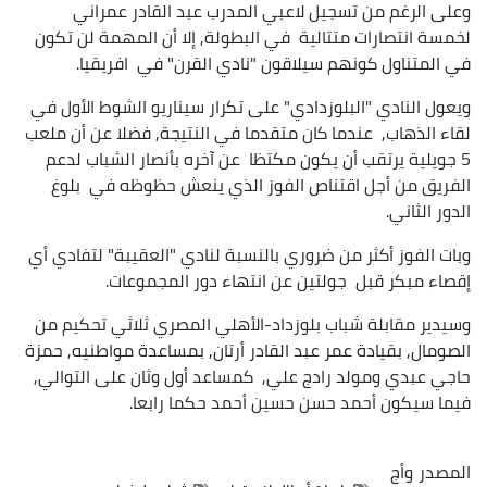
وعلى الرغم من تسجيل لاعبي المدرب عبد القادر عمراني
لخمسة انتصارات متتالية في البطولة, إلا أن المهمة لن تكون
في المتناول كونهم سيلاقون "نادي القرن" في افريقيا.
ويعول النادي "البلوزدادي" على تكرار سيناريو الشوط الأول في
لقاء الذهاب, عندما كان متقدما في النتيجة, فضلا عن أن ملعب
5 جويلية يرتقب أن يكون مكتظا عن آخره بأنصار الشباب لدعم
الفريق من أجل اقتناص الفوز الذي ينعش حظوظه في بلوغ
الدور الثاني.
وبات الفوز أكثر من ضروري بالنسبة لنادي "العقيبة" لتفادي أي
إقصاء مبكر قبل جولتين عن انتهاء دور المجموعات.
وسيدير مقابلة شباب بلوزداد-الأهلي المصري ثلاثي تحكيم من
الصومال, بقيادة عمر عبد القادر أرتان, بمساعدة مواطنيه, حمزة
حاجي عبدي ومولد رادج علي, كمساعد أول وثان على التوالي,
فيما سيكون أحمد حسن حسين أحمد حكما رابعا.
المصدر
وأج