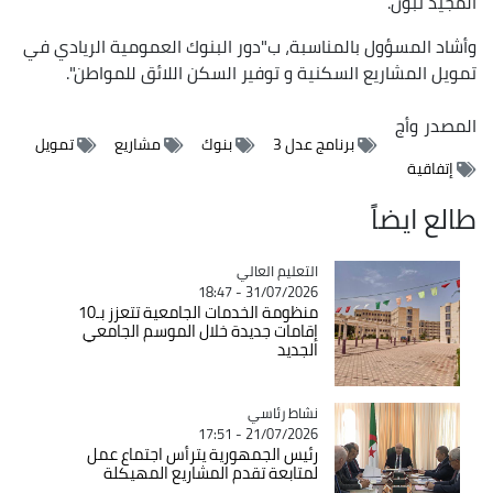
المجيد تبون.
وأشاد المسؤول بالمناسبة، ب"دور البنوك العمومية الريادي في
تمويل المشاريع السكنية و توفير السكن اللائق للمواطن".
المصدر
وأج
برنامج عدل 3
بنوك
مشاريع
تمويل
إتفاقية
طالع ايضاً
Catégorie
التعليم العالي
31/07/2026 - 18:47
منظومة الخدمات الجامعية تتعزز بـ10
إقامات جديدة خلال الموسم الجامعي
الجديد
Catégorie
نشاط رئاسي
21/07/2026 - 17:51
رئيس الجمهورية يترأس اجتماع عمل
لمتابعة تقدم المشاريع المهيكلة