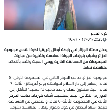
كرة القدم
17/01/2025 - 16:47
يدخل ممثلا الجزائر في رابطة أبطال إفريقيا لكرة القدم, مولودية
الجزائر وشباب بلوزداد, الجولة السادسة والأخيرة من مباريات
المجموعات من المسابقة القارية يومي السبت والأحد بأهداف
متناقضة تماما.
مولودية الجزائر, صاحب المركز الثاني في المجموعة الأولى (8
نقاط), يسافر إلى دار السلام لمواجهة يونغ أفريكانز (الثالث, 7
نقاط), حيث ستكون نقطة واحدة كافية لـ"العميد" للتأهل إلى
الدور ربع النهائي, بينما يستضيف شباب بلوزداد, صاحب المركز
الثالث في المجموعة الثالثة (6 نقاط) والمقصي من المسابقة,
ضيفه استاد أبيدجان من كوت ديفوار لإنهاء المنافسة بشرف.