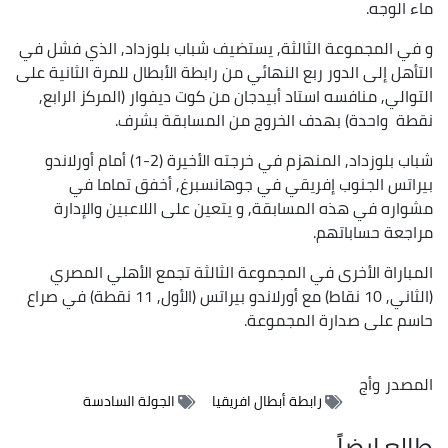
ماء الوجه.
و في المجموعة الثالثة, يستضيف شباب بلوزداد, الذي فشل في
التأهل إلى الدور ربع النهائي من رابطة الأبطال للمرة الثانية على
التوالي, منافسه استاد أبيدجان من كوت ديفوار (المركز الرابع,
نقطة واحدة) بهدف الخروج من المسابقة بشرف.
شباب بلوزداد, المنهزم في خرجته الأخيرة (2-1) أمام أورلاندو
بيراتس الجنوب إفريقي في جوهانسبرغ, أخفق تماما في
مشواره في هذه المسابقة, و يتعين على اللاعبين والإدارة
مراجعة حساباتهم.
المباراة الأخرى في المجموعة الثالثة تجمع الأهلي المصري
(الثاني, 10 نقاط) مع أورلاندو بيراتس (الأول, 11 نقطة) في صراع
حاسم على صدارة المجموعة.
المصدر
وأج
رابطة أبطال افريقيا
الجولة السادسة
طالع ايضاً