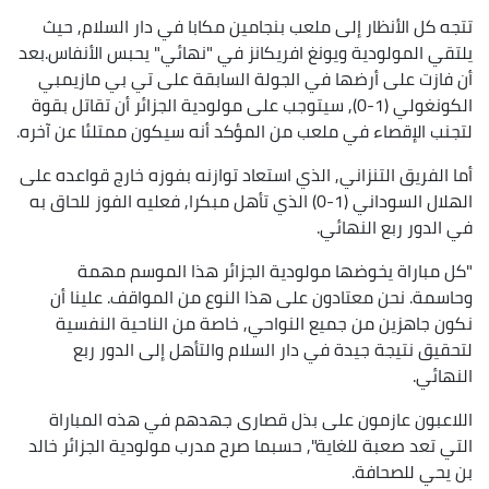
تتجه كل الأنظار إلى ملعب بنجامين مكابا في دار السلام, حيث
يلتقي المولودية ويونغ افريكانز في "نهائي" يحبس الأنفاس.بعد
أن فازت على أرضها في الجولة السابقة على تي بي مازيمبي
الكونغولي (1-0), سيتوجب على مولودية الجزائر أن تقاتل بقوة
لتجنب الإقصاء في ملعب من المؤكد أنه سيكون ممتلئا عن آخره.
أما الفريق التنزاني, الذي استعاد توازنه بفوزه خارج قواعده على
الهلال السوداني (1-0) الذي تأهل مبكرا, فعليه الفوز للحاق به
في الدور ربع النهائي.
"كل مباراة يخوضها مولودية الجزائر هذا الموسم مهمة
وحاسمة. نحن معتادون على هذا النوع من المواقف. علينا أن
نكون جاهزين من جميع النواحي, خاصة من الناحية النفسية
لتحقيق نتيجة جيدة في دار السلام والتأهل إلى الدور ربع
النهائي.
اللاعبون عازمون على بذل قصارى جهدهم في هذه المباراة
التي تعد صعبة للغاية", حسبما صرح مدرب مولودية الجزائر خالد
بن يحي للصحافة.