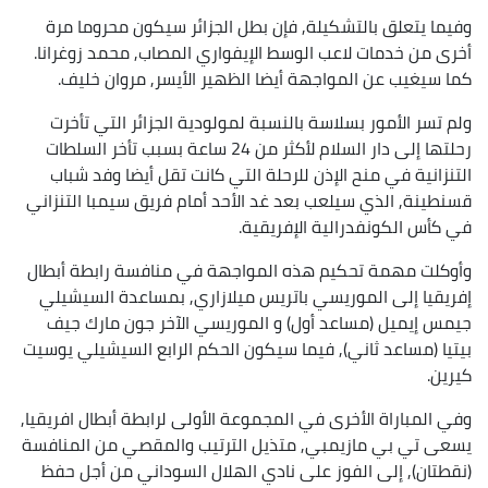
وفيما يتعلق بالتشكيلة, فإن بطل الجزائر سيكون محروما مرة
أخرى من خدمات لاعب الوسط الإيفواري المصاب, محمد زوغرانا.
كما سيغيب عن المواجهة أيضا الظهير الأيسر, مروان خليف.
ولم تسر الأمور بسلاسة بالنسبة لمولودية الجزائر التي تأخرت
رحلتها إلى دار السلام لأكثر من 24 ساعة بسبب تأخر السلطات
التنزانية في منح الإذن للرحلة التي كانت تقل أيضا وفد شباب
قسنطينة, الذي سيلعب بعد غد الأحد أمام فريق سيمبا التنزاني
في كأس الكونفدرالية الإفريقية.
وأوكلت مهمة تحكيم هذه المواجهة في منافسة رابطة أبطال
إفريقيا إلى الموريسي باتريس ميلازاري, بمساعدة السيشيلي
جيمس إيميل (مساعد أول) و الموريسي الآخر جون مارك جيف
بيتيا (مساعد ثاني), فيما سيكون الحكم الرابع السيشيلي يوسيت
كيرين.
وفي المباراة الأخرى في المجموعة الأولى لرابطة أبطال افريقيا,
يسعى تي بي مازيمبي, متذيل الترتيب والمقصي من المنافسة
(نقطتان), إلى الفوز على نادي الهلال السوداني من أجل حفظ