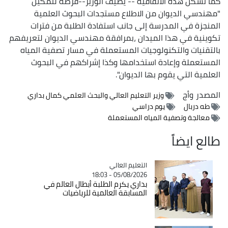
كما تشكل هذه الاتفاقية -- يضيف الوزير--فرصة لتمكين
"مهندسي الديوان من الاطلاع مستجدات البحوث العلمية
المنجزة في المدرسة إلى جانب استفادة الطلبة من فترات
تكوينية في هذا الميدان ،بمرافقة مهندسي الديوان لتعريفهم
بالتقنيات والتكنولوجيات المستعملة في مسار تصفية المياه
المستعملة وإعادة استخدامها وكذا إشراكهم في البحوث
العلمية التي يقوم بها الديوان".
المصدر
وأج
وزير التعليم العالي والبحث العلمي كمال بداري
طه دربال
يوم دراسي
معالجة وتصفية المياه المستعملة
طالع ايضاً
Catégorie
التعليم العالي
05/08/2026 - 18:03
بداري يكرم الطلبة أبطال العالم في
المسابقة العالمية للرياضيات