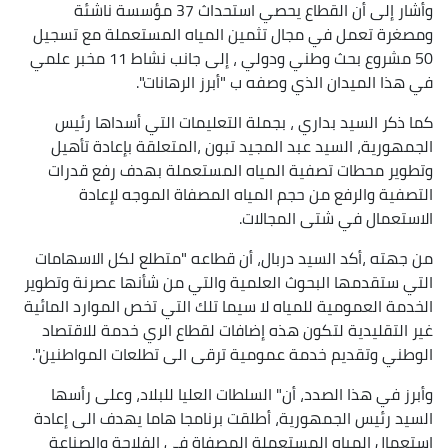
وأشار إلى أن القطاع يحصي استحداث 37 مؤسسة ناشئة
ومصغرة تعمل في مجال تثمين المياه المستعملة مع تسجيل
50 مشروع بحث وطني ودولي ، إلى جانب نشاط 11 مخبر علمي
في هذا الميدان الذي وصفه ب "أبرز الرهانات".
كما ذكر السيد بداري ، بجملة التعليمات التي أسداها رئيس
الجمهورية، السيد عبد المجيد تبون ،المتعلقة بإعادة تأهيل
وتطوير محطات تصفية المياه المستعملة بهدف رفع قدرات
التصفية والرفع من حجم المياه المصفاة الموجه لإعادة
الاستعمال في شتى المجالات.
من جهته ،أكد السيد دربال، أن قطاعه "متطلع لكل الاسهامات
التي ستقدمها البحوث العلمية والتي من شأنها عصرنة وتطوير
الخدمة العمومية للمياه لا سيما تلك التي تخص الموارد المائية
غير التقليدية لتكون هذه إضافات لقطاع الري خدمة للاقتصاد
الوطني وتقديم خدمة عمومية ترقى الى تطلعات المواطنين".
وأبرز في هذا الصدد، أن" السلطات العليا للبلاد، وعلى رأسها
السيد رئيس الجمهورية، أطلقت برنامجا هاما يهدف الى إعادة
استعمال المياه المستعملة المصفاة في الفلاحة والصناعة