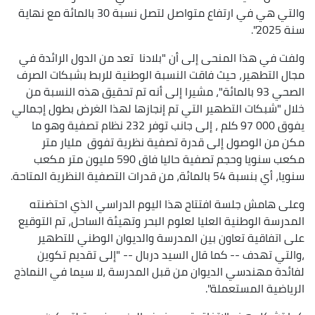
والتي هي في ارتفاع متواصل لتصل نسبة 30 بالمائة مع نهاية
سنة 2025".
ولفت في هذا المنحى إلى أن "بلادنا تعد من الدول الرائدة في
مجال التطهير، حيث فاقت النسبة الوطنية للربط بشبكات الصرف
الصحي 93 بالمائة"، مشيرا إلى أنه تم تحقيق هذه النسبة من
خلال "شبكات التطهير التي تم إنجازها لهذا الغرض بطول إجمالي
يفوق 000 97 كلم ، إلى جانب توفر 232 نظام تصفية وهو ما
مكن من الوصول إلى قدرة تصفية نظرية تفوق مليار متر
مكعب سنويا وحجم تصفية حاليا فاق 590 مليون متر مكعب
سنويا، أي بنسبة 54 بالمائة، من قدرات التصفية النظرية المتاحة.
وعلى هامش جلسة افتتاح هذا اليوم الدراسي الذي احتضنته
المدرسة الوطنية العليا لعلوم البحر وتهيئة الساحل، تم التوقيع
على اتفاقية تعاون بين المدرسة والديوان الوطني للتطهير
،والتي تهدف -- كما قال السيد دربال -- "إلى تقديم تكوين
لفائدة مهندسي الديوان من قبل المدرسة ،لا سيما في النماذج
الرياضية المستعملة".