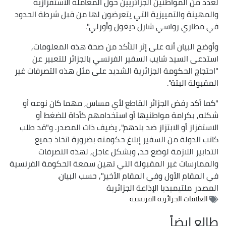
لعدد من المواطنين الجزائريين حول المعاملة الاستفزازية
والمهينة والتمييزية التي يتعرضون لها من قبل شرطة الحدود
في مطاري رواسي شارل ديغول وأورلي".
وأوضح البيان أنه على إثر التأكد من صحة هذه المعلومات,
استدعى السيد شايب السفير الفرنسي بالجزائر للتعبير عن
"احتجاج الحكومة الجزائرية الشديد على مثل هذه التصرفات غير
المقبولة البتة".
"كما أكد رفض الجزائر القاطع لأي مساس, مهما كان نوعه أو
شكله, بكرامة مواطنيها أو استخدامهم كأداة للضغط أو
الاستفزاز أو الابتزاز ضد بلدهم", يضيف ذات المصدر. و"قد طلب
كاتب الدولة من السفير إبلاغ حكومته بضرورة اتخاذ جميع
التدابير اللازمة لوضع حد, وبشكل عاجل, لهذه التصرفات
والممارسات غير المقبولة التي تهين سمعة الحكومة الفرنسية
في المقام الأول وفي المقام الأخير", حسب البيان.
المصدر
ملتيميديا الإذاعة الجزائرية
العلاقات الجزائرية الفرنسية
طالع ايضاً