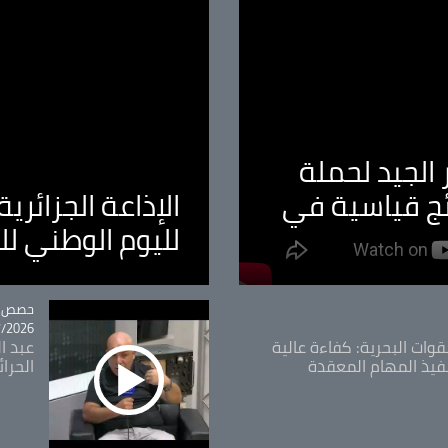
الجيد لحملة
ئج قياسية في
الإذاعة الجزائر
لليوم الوطني ل
tégorie
حصص و
26 - 09:49
قوات البحرية: كفاءة عالية
عبد ال
فيذ المهام المعقدة
الحرا