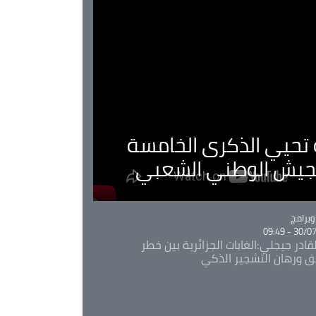
ية تحيي الذكرى الخامسة
لجيش الوطني الشعبي
Ca
برامج
30/07/20
قادر جيجلي:الغابات الجزائرية بين خطر
ئق ورهان التشجير الذكي