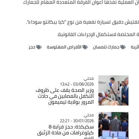
نّ العملية نفّذها أعوان الفرقة المتعددة المهام للجمارك
 وتفتيش دقيق لسيارة نفعية من نوع "كيا بيكانتو سوداء".
المختصة لاستكمال الإجراءات القانونية.
ئرية
جمارك تلمسان
الأقراص المهلوسة
حجز
محلي
Catégorie
03/08/2026 - 13:42
وزير الصحة يقف على ظروف
التكفل بالمصابين في حادث
المرور بولاية تيميمون
محلي
Catégorie
30/07/2026 - 22:27
سكيكدة: حجز قرابة 8
كيلوغرامات من مادة الزئبق
الفضي