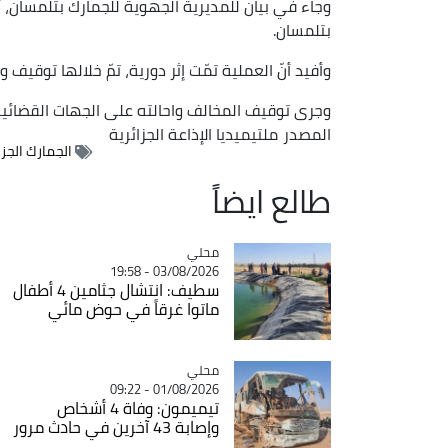
وجاء في بيان للمديرية الجهوية للجمارك بتلمسان، أ
بتلمسان.
وأفيد أنّ العملية تمّت إثر دورية، تمّ خلالها توقيف
وجرى توقيف المخالف واحالته على الجهات القضائية 
المصدر
ملتيميديا الإذاعة الجزائرية
الجمارك الجزا
طالع ايضاً
محلي
Catégorie
03/08/2026 - 19:58
سطيف: انتشال جثامين 4 أطفال
ماتوا غرقاً في حوض مائي
محلي
Catégorie
01/08/2026 - 09:22
تيميمون: وفاة 4 أشخاص
وإصابة 43 آخرين في حادث مرور