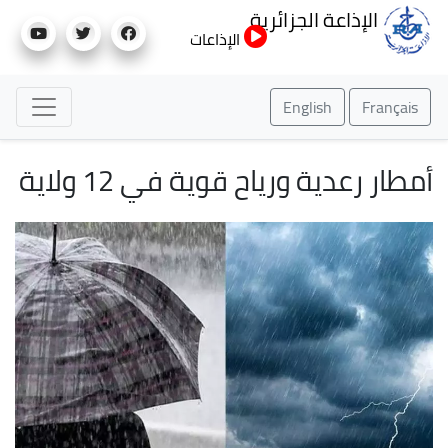
تجاوز
الإذاعة الجزائرية
إلى
الإذاعات
المحتوى
الرئيسي
English
Français
أمطار رعدية ورياح قوية في 12 ولاية