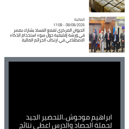
المالية
Catégorie
08/08/2026 - 17:08
الديوان المركزي لقمع الفساد يشارك بمصر
في ورشة إقليمية حول سوء استخدام الذكاء
الاصطناعي في ارتكاب الجرائم المالية
ابراهيم موحوش..التحضير الجيد
لحملة الحصاد والدرس اعطى نتائج